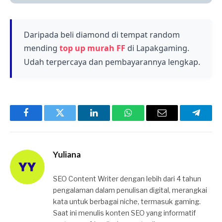
yang aman dan efektif.
membeli Skin karakter atau senjata, serta untuk
upgrade berbagai peralatan dalam permainan.
Ini memungkinkan Anda untuk meningkatkan
Daripada beli diamond di tempat random
kualitas bermain tanpa mengeluarkan biaya
mending
top up murah FF
di Lapakgaming.
tambahan.
Udah terpercaya dan pembayarannya lengkap.
Facebook
Twitter
LinkedIn
WhatsApp
Email
Telegr
Yuliana
SEO Content Writer dengan lebih dari 4 tahun
pengalaman dalam penulisan digital, merangkai
kata untuk berbagai niche, termasuk gaming.
Saat ini menulis konten SEO yang informatif