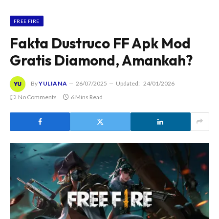
FREE FIRE
Fakta Dustruco FF Apk Mod
Gratis Diamond, Amankah?
By
YULIANA
26/07/2025
Updated:
24/01/2026
No Comments
6 Mins Read