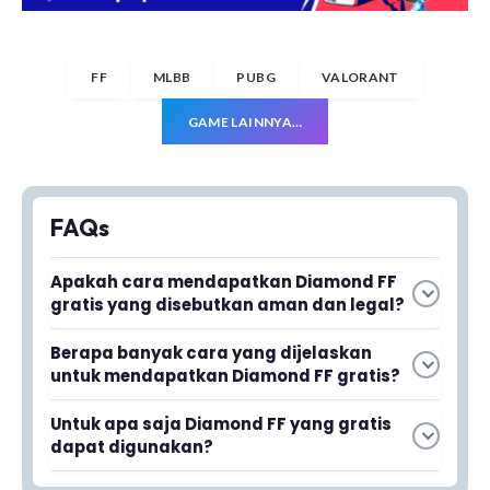
FF
MLBB
PUBG
VALORANT
GAME LAINNYA…
FAQs
Apakah cara mendapatkan Diamond FF
gratis yang disebutkan aman dan legal?
Ya, semua cara yang dibahas dalam artikel
Berapa banyak cara yang dijelaskan
telah dijamin legal dan permanen tanpa
untuk mendapatkan Diamond FF gratis?
penipuan. Anda dapat menggunakan metode-
Artikel ini menyediakan 7 cara berbeda untuk
metode ini tanpa khawatir akan diblokir atau
Untuk apa saja Diamond FF yang gratis
mendapatkan Diamond Free Fire secara gratis.
terkena sanksi dari pihak Garena.
dapat digunakan?
Setiap cara telah diverifikasi sebagai metode
Diamond FF gratis dapat digunakan untuk