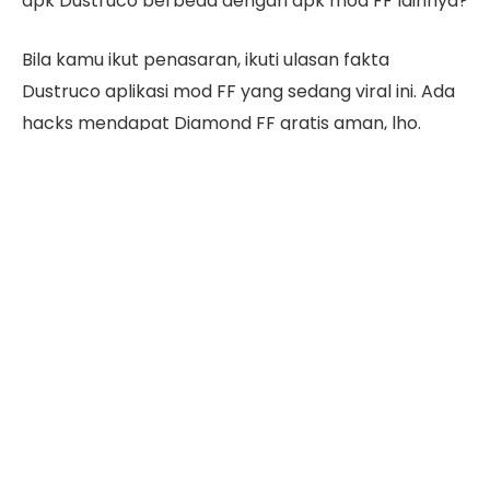
apk Dustruco berbeda dengan apk mod FF lainnya?
Bila kamu ikut penasaran, ikuti ulasan fakta
Dustruco aplikasi mod FF yang sedang viral ini. Ada
hacks mendapat Diamond FF gratis aman, lho.
Daftar Isi
Apa Itu Dustruco FF?