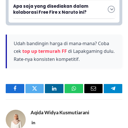
Bundle ini menampilkan busana khas Sasuke
Apa saja yang disediakan dalam
dari anime Naruto, sehingga menjadi salah satu
kolaborasi Free Fire x Naruto ini?
Kolaborasi antara Free Fire dan Naruto resmi
bundle yang paling dinanti para penggemar
diluncurkan pada 10 Januari.
Kolaborasi ini menghadirkan berbagai bundle
anime tersebut.
menarik, termasuk bundle Sasuke Free Fire yang
merupakan salah satu item unggulannya.
Udah bandingin harga di mana-mana? Coba
cek
top up termurah FF
di Lapakgaming dulu.
Rate-nya konsisten kompetitif.
Facebook
Twitter
LinkedIn
WhatsApp
Email
Telegr
Aqida Widya Kusmutiarani
LinkedIn