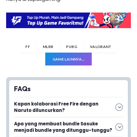
FF
MLBB
PUBG
VALORANT
GAME LAINNYA…
FAQs
Kapan kolaborasi Free Fire dengan
Naruto diluncurkan?
Apa yang membuat bundle Sasuke
Baca juga
Kode Redeem FF 8 Oktober
menjadi bundle yang ditunggu-tunggu?
2024 Siap Diklaim!