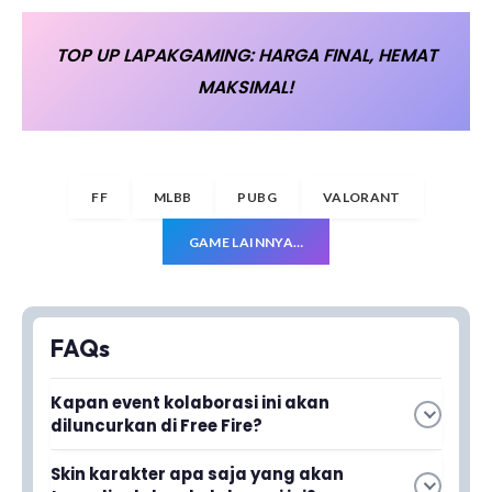
TOP UP LAPAKGAMING: HARGA FINAL, HEMAT
MAKSIMAL!
FF
MLBB
PUBG
VALORANT
GAME LAINNYA…
FAQs
Kapan event kolaborasi ini akan
diluncurkan di Free Fire?
Event kolaborasi Free Fire x Naruto Shippuden
Skin karakter apa saja yang akan
akan hadir sebagai event terbatas dengan