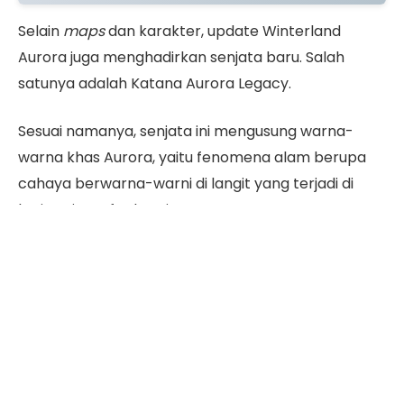
Selain
maps
dan karakter, update Winterland
Aurora juga menghadirkan senjata baru. Salah
satunya adalah Katana Aurora Legacy.
Sesuai namanya, senjata ini mengusung warna-
warna khas Aurora, yaitu fenomena alam berupa
cahaya berwarna-warni di langit yang terjadi di
lapisan ionosfer bumi.
Penasaran bagaimana tampilan Katana Aurora
Legacy ini? Yuk, simak detail lengkapnya di bawah
ini!
Daftar Isi