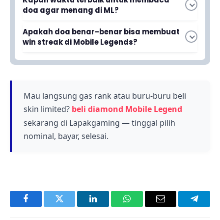
dan berkonsentrasi lebih baik saat bermain.
doa agar menang di ML?
Dengan pikiran yang jernih, kamu bisa membuat
Waktu terbaik adalah sebelum kamu mulai
keputusan strategis yang lebih baik untuk
Apakah doa benar-benar bisa membuat
bermain, terutama sebelum masuk ke
meraih kemenangan.
win streak di Mobile Legends?
pertandingan ranked. Kamu bisa membacanya
Doa lebih berfungsi untuk memberikan energi
sambil menunggu matchmaking atau saat
positif dan fokus mental yang lebih baik.
hero loading.
Kemenangan sesungguhnya bergantung pada
skill bermain, strategi tim, dan kerja sama kamu
Mau langsung gas rank atau buru-buru beli
dengan rekan satu tim.
skin limited?
beli diamond Mobile Legend
sekarang di Lapakgaming — tinggal pilih
nominal, bayar, selesai.
Facebook
Twitter
LinkedIn
WhatsApp
Email
Telegr