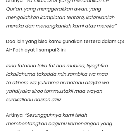
Artinya:
“Ya Allah, Dzat yang menurunkan Al-
Qur’an, yang menggerakkan awan, yang
mengalahkan komplotan tentara, kalahkanlah
mereka dan menangkanlah kami atas mereka”
Doa lain yang bisa kamu gunakan tertera dalam QS
Al-Fath ayat 1 sampai 3 ini:
Inna fatahna laka fat han mubina, liyoghfiro
lakallahuma takodda min zambika wa maa
ta’akhoro wa yutimma ni’matahu alayka wa
yahdiyaka siroo tommustakii maa wayan
surokallahu nasron aziiz
Artinya:
“Sesungguhnya kami telah
membentangkan bagimu kemenangan yang