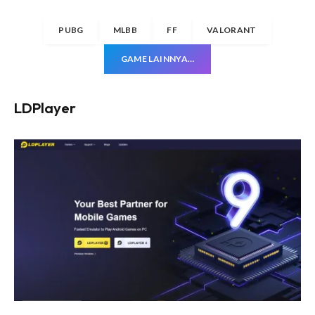
PUBG
MLBB
FF
VALORANT
GAME LAINNYA…
LDPlayer