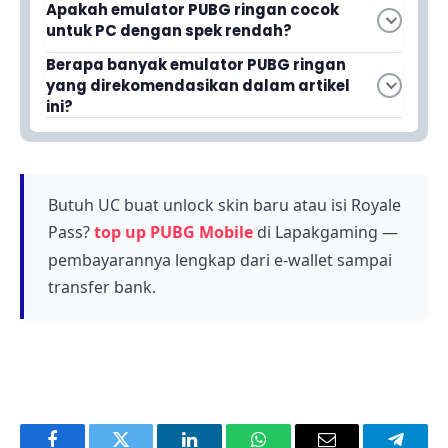
Apakah emulator PUBG ringan cocok
layar yang lebih besar, kontrol yang lebih
untuk PC dengan spek rendah?
fleksibel, dan performa yang tetap stabil
Ya, emulator ringan dirancang khusus untuk
Berapa banyak emulator PUBG ringan
meskipun PC kamu memiliki spesifikasi
yang direkomendasikan dalam artikel
berjalan lancar di PC dengan spesifikasi rendah
terbatas. Pengalaman bermain akan terasa
ini?
tanpa perlu upgrade perangkat keras. Kamu
jauh lebih nyaman dibandingkan bermain di
Dalam artikel ini direkomendasikan 4 emulator
bisa memainkan PUBG Mobile dengan performa
smartphone.
PUBG ringan dan lancar yang cocok untuk
stabil tanpa khawatir lag atau stuttering.
dimainkan di PC dengan spek rendah. Setiap
emulator dipilih berdasarkan performa dan
Butuh UC buat unlock skin baru atau isi Royale
stabilitas untuk pengalaman bermain yang
Pass?
top up PUBG Mobile
di Lapakgaming —
optimal.
pembayarannya lengkap dari e-wallet sampai
transfer bank.