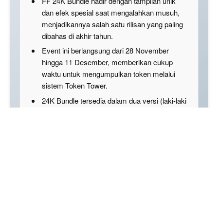
FF 24K Bundle hadir dengan tampilan unik
dan efek spesial saat mengalahkan musuh,
menjadikannya salah satu rilisan yang paling
dibahas di akhir tahun.
Event ini berlangsung dari 28 November
hingga 11 Desember, memberikan cukup
waktu untuk mengumpulkan token melalui
sistem Token Tower.
24K Bundle tersedia dalam dua versi (laki-laki
dan perempuan) dengan desain premium dan
nuansa emas yang mencolok.
Disclaimer: This summary was created using Artificial
Intelligence (AI)