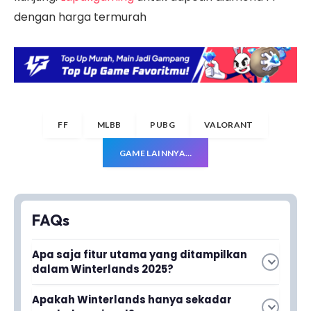
dengan harga termurah
FF
MLBB
PUBG
VALORANT
GAME LAINNYA…
FAQs
Apa saja fitur utama yang ditampilkan
dalam Winterlands 2025?
Winterlands 2025 menghadirkan area bersalju,
Apakah Winterlands hanya sekadar
langit bercahaya, jalur es di Bermuda, serta