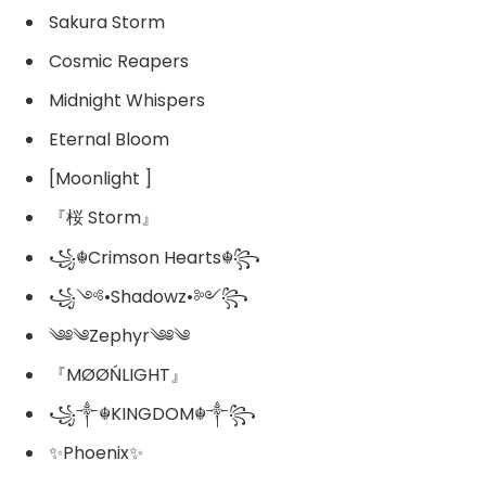
Sakura Storm
Cosmic Reapers
Midnight Whispers
Eternal Bloom
[Moonlight ]
『桜 Storm』
꧁☬Crimson Hearts☬꧂
꧁༺•Shadowz•༻꧂
༄༅༄Zephyr༄༅༄
『MØØŃLIGHT』
꧁༒☬KINGDOM☬༒꧂
✨Phoenix✨