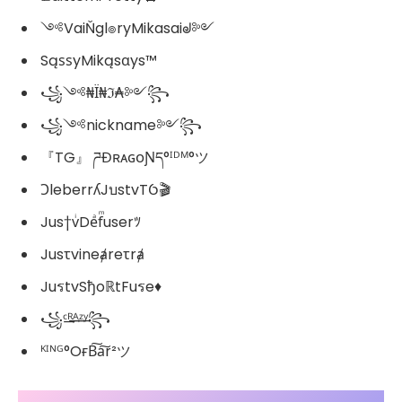
༺VaiŇgl๏ryMikasaiᖙ༻
SąѕѕyMikąsαys™
꧁༺₦Ї₦ℑ₳༻꧂
꧁༺nickname༻꧂
『TG』 ཌĐʀᴀɢᴏƝད°ᴵᴰᴹ°ツ
ƆleberrʎJบstvTỼ🎬
Jus†vͥDeͣfͫuserﾂ
Jusτvineⱥreτrⱥ
JuรtvSђoℝtFuรe♦️
꧁ᶜ͢ᴿ͢ᴬ͢ᶻ͢ᵞ꧂
ᴷᴵᴺᴳ°OғB͠a͠r²ツ