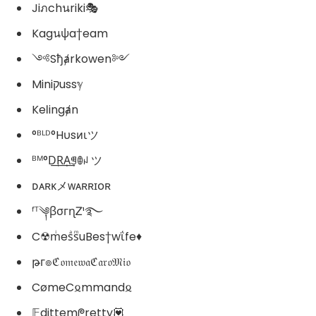
Jiภchนriki🎭
Kagนψa†eam
༺Sђⱥrkowen༻
Miniקussℽ
Keℓingⱥn
°ᴮᴸᴰ°Hυsᴎιツ
ᴮᴹ°D͢R͢A͢ꁅꂦꈤ ツ
ᴅᴀʀᴋメᴡᴀʀʀɪᴏʀ
ᶠᵀ༆βσгɳᏃ¹࿐
C☢mͥesͣsͫuBes†wΐfe♦️
թг๏ℭ𝔬𝔪𝔢𝔴𝔞ℭ𝔞𝔯𝔬𝔐𝔦𝔬
CømeC𐍉mmand𐍉
𝔼dittemᖘretty💟