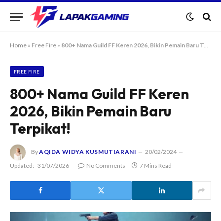
Home
»
Free Fire
»
800+ Nama Guild FF Keren 2026, Bikin Pemain Baru Terpikat!
FREE FIRE
800+ Nama Guild FF Keren
2026, Bikin Pemain Baru
Terpikat!
By
AQIDA WIDYA KUSMUTIARANI
20/02/2024
Updated:
31/07/2026
No Comments
7 Mins Read