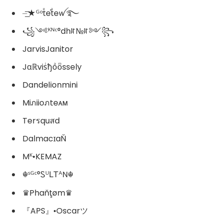
⏤͟͟͞͞★ᴳᵒtͤeⷦtͣeꪝ࿐
꧁༺ᴷᴺᶜ°dhꍏ№ꍏ༻꧂
JarvisJanitor
Jαℝvisͥђoͣoͫssely
Dandeℓionmini
Miภiioภteᴀᴍ
Terรquสd
DalmacɪaŇ
Mᴷ•KEMAZ
☬ˢᴳᶜ°ᏚᵁᏞᎢᴬN☬
♛Phaňţøm♛
『APS』•Oscarツ