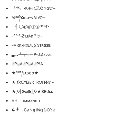
『ᴹᴷ』•Ҟモれ乙Ör!a࿐
༄ᶦᶰᵈ᭄✿ʙᴏʏyAh࿐
~༒ⓘⓝⓓⓘⓐᴾᴿᴼ࿐
~°ᴮˢ°•Ꮓ¹ʟᴇﾑᴅᴱᴿツ~
~ARK•Fɪɴᴀʟ乂Sᴛʀɪᴋᴇs
▄︻┻┳═一P•Jℒℴνℯs
░P░A░P░A░P!A
★ᴹᴿ°᭄ᴊᴀᴅօօ★
★彡:ᑕYᗷEᖇTᖇOᑎᘔ࿐
★彡[GuᎥl𝖉]彡★BR0ss
☬✝: ᴄᴏᴍᴍᴀɴᴅᴏ:
☯༒ ~𝔾𝕒ℕ𝕘𝕚ℕ𝕘 𝕓𝕆𝕐𝕫