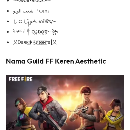
™~:wolf•Black:~™
شعب الويو 『ωɪn』
し.ᝪ.し᭄ℊᗅℳℰℛ࿐
𓆩ᴳ̷ᴼ̷ᴰ̷𓆪༒D҉̷؏b҉̷a҉̷࿐꧂
乂Ꭰᥲʀκ͢❥Ӄᴎ͟͞ɪ͟͞ԍ͟͞ʜ͟͞ᴛs]乂
Nama Guild FF Keren Aesthetic