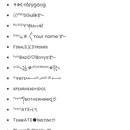
✝☬☪řåżýģāņģ
〄ᴾᴿᴼSGuᎥl𝖉࿐
ᴮᴸᴼᴼᴰY༆ᴇᴀⲧⲉᴙᴤ
ᴰᴺᴳܔ☆:〲Your name:࿐
FɪɴᴀʟS乂Sᴛʀɪᴋes
ᶠᵘᶜᵏBᴀᴅD♡Bᴏʏys࿐
ᴳᴼᴰ꧁:☬ˢᴾᴵᴰᴱᴿᴹᴬᴺ:☬꧂
ˢᴸ۷ers•﷽
sᴘᴇᴀʀʜᴇᴀᴅ•ɪᴅoL
ᵀᵉᵃᵐ°᭄вօтнɛʀнѳѳɖ彡
ᵀᵉᵃᵐATE•LᵒL
TᴇᴀᴍATE●Iɴsᴛɪɴᴄᴛ!