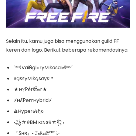
Selain itu, kamu juga bisa menggunakan guild FF
keren dan logo. Berikut beberapa rekomendasinya.
༺VaiŇgl๏ryMikasaiᖙ༻
SąѕѕyMikąsαys™
★HץƤeͥrsͣtͫ๏r★
⚡HʎƤerrHybrid⚡
⛳Hyperᖙ𝖘ђ𐍉
꧁☆☬BM κɪɴɢ☬☆꧂
『Ѕʜʀ』• ℑℴƙℯℛᴾᴿᴼシ