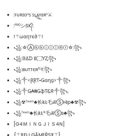
:ꜰᴜʀɪᴏᵘꜱ ꜱʟ͢͢͢ᴀʏᴇʀˢ⚔
:ᴾᴿᴼシSK᭄:
!⚚ωαηтє∂⚚!
꧁:☆Ⓐⓚⓚⓘⓛⓛⓔⓡ☆:꧂
꧁:𝔹Δᗪ B۝ƳⱫ:꧂
꧁:вυттєяᶠᴸY:꧂
꧁༒<ⱤⱤƬ•Ǥɑղց>༒꧂
꧁༒Ǥ₳₦ǤֆƬᏋЯ༒꧂,
꧁☢ᵀᵉᵃᵐ♣⻓ᎥŁŁ乇ℛⓈHip♣☢꧂
꧁ᵀᵉᵃᵐ♣⻓ᎥŁŁ*乇ℛⓈs♣꧂
[G4ＭＩＮＧ JＩＳ4N]
{⚚☤ĐJ ĢÃMĘŘŞ☤⚚}