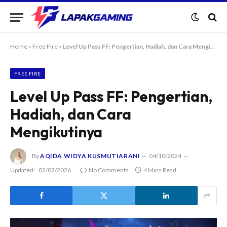
Home
»
Free Fire
»
Level Up Pass FF: Pengertian, Hadiah, dan Cara Mengikutinya
FREE FIRE
Level Up Pass FF: Pengertian,
Hadiah, dan Cara
Mengikutinya
By
AQIDA WIDYA KUSMUTIARANI
04/10/2024
Updated:
02/02/2026
No Comments
4 Mins Read