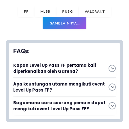
FF
MLBB
PUBG
VALORANT
GAME LAINNYA…
FAQs
Kapan Level Up Pass FF pertama kali
diperkenalkan oleh Garena?
Level Up Pass FF diperkenalkan oleh Garena
Apa keuntungan utama mengikuti event
setelah maintenance server pada tahun 2020
Level Up Pass FF?
lalu.
Keuntungan utama adalah pemain dapat
Bagaimana cara seorang pemain dapat
memperoleh berbagai hadiah menarik
mengikuti event Level Up Pass FF?
termasuk diamond gratis, membuat event ini
Pemain dapat mengikuti event ini melalui fitur
menjadi favorit banyak pemain.
yang tersedia di dalam game Free Fire,