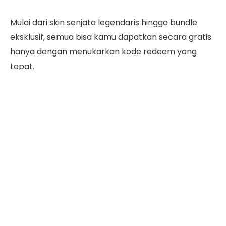
Mulai dari skin senjata legendaris hingga bundle
eksklusif, semua bisa kamu dapatkan secara gratis
hanya dengan menukarkan kode redeem yang
tepat.
Apa saja kode redeem FF per tanggal 3 Oktober
yang bisa digunakan? Bagaimana cara klaimnya?
Simak ulasan berikut sampai habis, ya!
Daftar Isi
Kode Redeem FF 3 Oktober