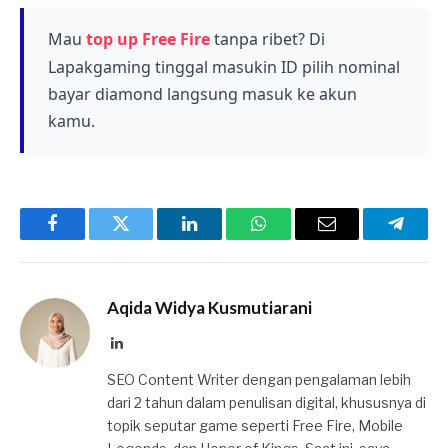
meskipun detail lengkapnya dijelaskan lebih
lanjut dalam panduan lengkap event tersebut.
Mau
top up Free Fire
tanpa ribet? Di
Lapakgaming tinggal masukin ID pilih nominal
bayar diamond langsung masuk ke akun
kamu.
Facebook
Twitter
LinkedIn
WhatsApp
Email
Telegr
Aqida Widya Kusmutiarani
LinkedIn
SEO Content Writer dengan pengalaman lebih
dari 2 tahun dalam penulisan digital, khususnya di
topik seputar game seperti Free Fire, Mobile