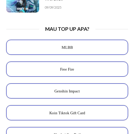
09/09/2025
MAU TOP UP APA?
MLBB
Free Fire
Genshin Impact
Koin Tiktok Gift Card