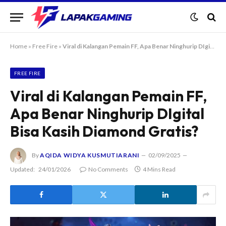
Home
»
Free Fire
»
Viral di Kalangan Pemain FF, Apa Benar Ninghurip DIgital Bisa Kasih Diamond Gratis?
FREE FIRE
Viral di Kalangan Pemain FF,
Apa Benar Ninghurip DIgital
Bisa Kasih Diamond Gratis?
By
AQIDA WIDYA KUSMUTIARANI
02/09/2025
Updated:
24/01/2026
No Comments
4 Mins Read