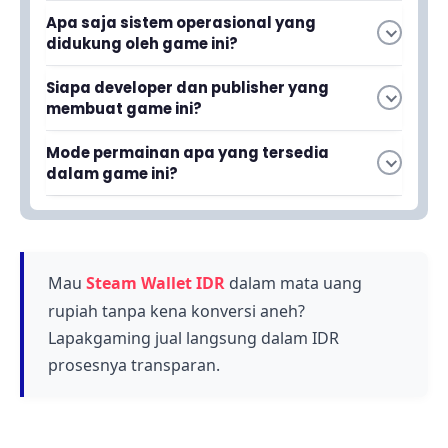
Apa saja sistem operasional yang
didukung oleh game ini?
Game ini resmi tersedia di iOS dan Android,
Siapa developer dan publisher yang
sehingga kamu bisa memainkannya di kedua
membuat game ini?
platform smartphone tersebut tanpa batasan
Game ini dikembangkan oleh Ubisoft Montreal
sistem operasional.
Mode permainan apa yang tersedia
dan diterbitkan oleh Ubisoft, studio yang sama
dalam game ini?
yang menghadirkan serial Tom Clancy's
Game ini menghadirkan mode Attack vs.
Rainbow Six Siege.
Defense yang sama dengan Tom Clancy's
Rainbow Six Siege, di mana kamu bisa memilih
berbagai Operator dan menyusun strategi
Mau
Steam Wallet IDR
dalam mata uang
untuk menyerang atau bertahan.
rupiah tanpa kena konversi aneh?
Lapakgaming jual langsung dalam IDR
prosesnya transparan.