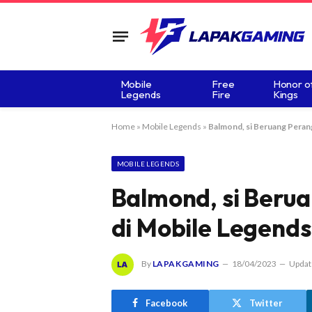
Mobile
Free
Honor o
Legends
Fire
Kings
Home
»
Mobile Legends
»
Balmond, si Beruang Peran
MOBILE LEGENDS
Balmond, si Beru
di Mobile Legends
By
LAPAKGAMING
18/04/2023
Updat
Facebook
Twitter