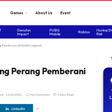
Games
About Us
Event
f
Genshin
PUBG
Honkai St
Roblox
Impact
Mobile
Rail
g Pemberani di Mobile Legends
ang Perang Pemberani
ed:
11/05/2023
No Comments
5 Mins Read
L
LinkedIn