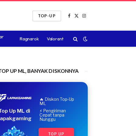
TOP-UP
Facebook
X
Instagram
(Twitter)
ar
Ragnarok
Valorant
TOP UP ML, BANYAK DISKONNYA
🔥 Diskon Top-Up
ML
Top Up ML di
⚡ Pengiriman
Cepat tanpa
apakgaming
Nunggu
TOP UP