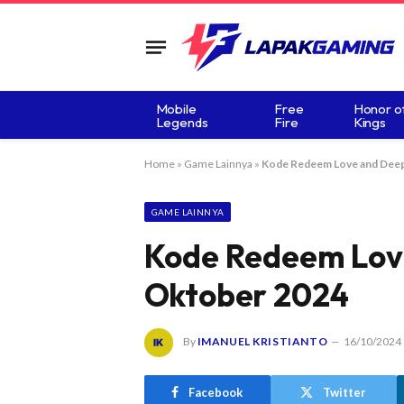
Mobile
Free
Honor o
Legends
Fire
Kings
Home
»
Game Lainnya
»
Kode Redeem Love and Dee
GAME LAINNYA
Kode Redeem Lov
Oktober 2024
By
IMANUEL KRISTIANTO
16/10/2024
Facebook
Twitter