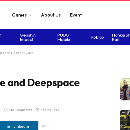
Games
About Us
Event
f
Genshin
PUBG
Honkai St
Roblox
Impact
Mobile
Rail
pspace Oktober 2024
e and Deepspace
No Comments
5 Mins Read
LinkedIn