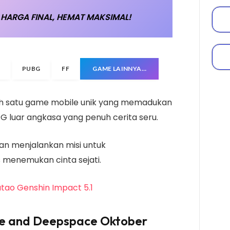
HARGA FINAL, HEMAT MAKSIMAL!
B
PUBG
FF
GAME LAINNYA…
ah satu game mobile unik yang memadukan
PG luar angkasa yang penuh cerita seru.
kan menjalankan misi untuk
 menemukan cinta sejati.
utao Genshin Impact 5.1
e and Deepspace Oktober