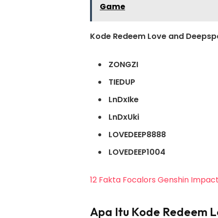
Game
Kode Redeem Love and Deepsp
ZONGZI
TIEDUP
LnDxIke
LnDxUki
LOVEDEEP8888
LOVEDEEP1004
12 Fakta Focalors Genshin Impac
Apa Itu Kode Redeem 