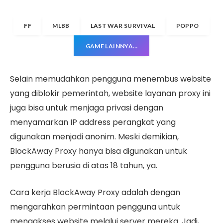
FF
MLBB
LAST WAR SURVIVAL
POPPO
GAME LAINNYA…
Selain memudahkan pengguna menembus website
yang diblokir pemerintah, website layanan proxy ini
juga bisa untuk menjaga privasi dengan
menyamarkan IP address perangkat yang
digunakan menjadi anonim. Meski demikian,
BlockAway Proxy hanya bisa digunakan untuk
pengguna berusia di atas 18 tahun, ya.
Cara kerja BlockAway Proxy adalah dengan
mengarahkan permintaan pengguna untuk
mengakses website melalui server mereka. Jadi,