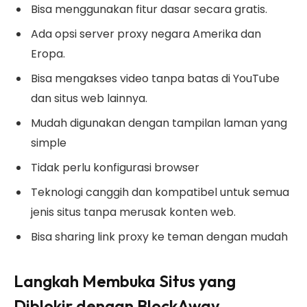
Bisa menggunakan fitur dasar secara gratis.
Ada opsi server proxy negara Amerika dan
Eropa.
Bisa mengakses video tanpa batas di YouTube
dan situs web lainnya.
Mudah digunakan dengan tampilan laman yang
simple
Tidak perlu konfigurasi browser
Teknologi canggih dan kompatibel untuk semua
jenis situs tanpa merusak konten web.
Bisa sharing link proxy ke teman dengan mudah
Langkah Membuka Situs yang
Diblokir dengan BlockAway