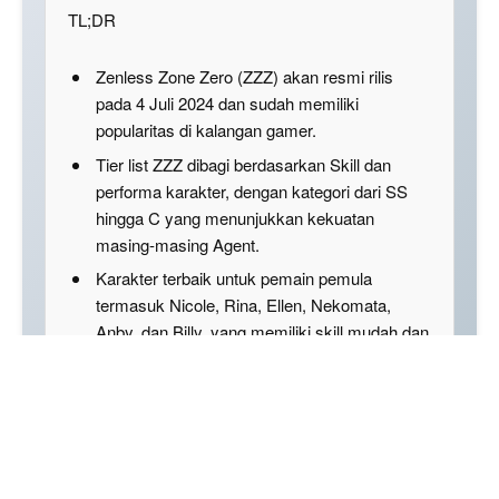
TL;DR
Zenless Zone Zero (ZZZ) akan resmi rilis
pada 4 Juli 2024 dan sudah memiliki
popularitas di kalangan gamer.
Tier list ZZZ dibagi berdasarkan Skill dan
performa karakter, dengan kategori dari SS
hingga C yang menunjukkan kekuatan
masing-masing Agent.
Karakter terbaik untuk pemain pemula
termasuk Nicole, Rina, Ellen, Nekomata,
Anby, dan Billy, yang memiliki skill mudah dan
efektif.
Disclaimer: This summary was created using Artificial
Intelligence (AI)