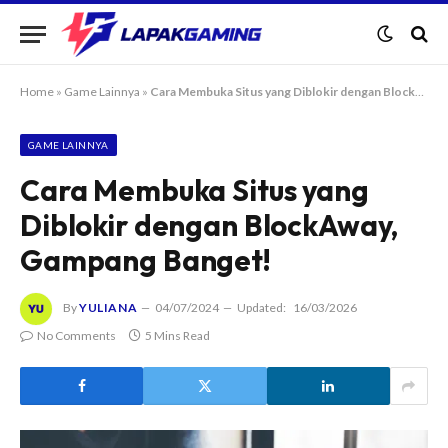
Home
»
Game Lainnya
»
Cara Membuka Situs yang Diblokir dengan BlockAway, Gampang Banget!
GAME LAINNYA
Cara Membuka Situs yang
Diblokir dengan BlockAway,
Gampang Banget!
By
YULIANA
04/07/2024
Updated:
16/03/2026
No Comments
5 Mins Read