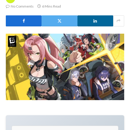
No Comments
6 Mins Read