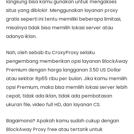
langsung bisa kamu gunakan untuk mengakses
situs yang diblokir. Menggunakan layanan proxy
gratis seperti ini tentu memiliki beberapa limitasi,
misalnya tidak bisa memilih lokasi server atau
adanya iklan.
Nah, oleh sebab itu CroxyProxy selaku
pengembang memberikan opsi layanan BlockAway
Premium dengan harga langganan 3.50 US Dollar
atau sekitar Rp65 ribu per bulan. Jika kamu memilih
opsi Premium, maka bisa memilih lokasi server lebih
cepat, tidak ada iklan, tidak ada pembatasan
ukuran file, video full HD, dan layanan CS.
Bagaimana? Apakah kamu sudah cukup dengan
BlockAway Proxy free atau tertarik untuk