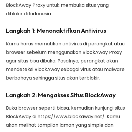
BlockAway Proxy untuk membuka situs yang
diblokir di Indonesia:
Langkah 1: Menonaktifkan Antivirus
Kamu harus mematikan antivirus di perangkat atau
browser sebelum menggunakan BlockAway Proxy
agar situs bisa dibuka. Pasalnya, perangkat akan
mendeteksi BlockAway sebagai virus atau malware
berbahaya sehingga situs akan terblokir.
Langkah 2: Mengakses Situs BlockAway
Buka browser seperti biasa, kemudian kunjungi situs
BlockAway di https://www.blockaway.net/. Kamu
akan melihat tampilan laman yang simple dan