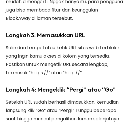
mudah dimengerti. Nggak hanya itu, para pengguna
juga bisa membaca fitur dan keunggulan
BlockAway di laman tersebut.
Langkah 3: Memasukkan URL
Salin dan tempel atau ketik URL situs web terblokir
yang ingin kamu akses di kolom yang tersedia.
Pastikan untuk mengetik URL secara lengkap,
termasuk “https://” atau “http://”.
Langkah 4: Mengeklik “Pergi” atau “Go”
Setelah URL sudah berhasil dimasukkan, kemudian
langsung klik “Go” atau “Pergi.” Tunggu beberapa
saat hingga muncul pengalihan laman selanjutnya.