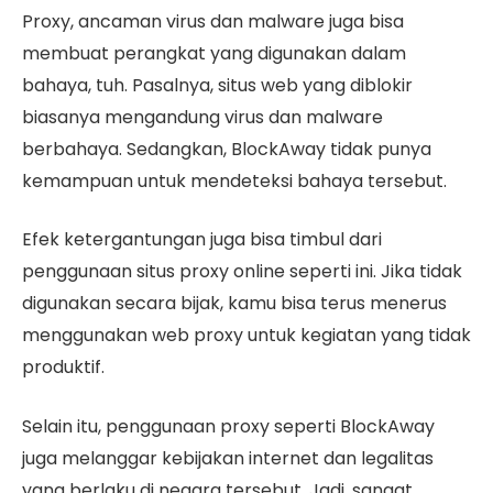
Proxy, ancaman virus dan malware juga bisa
membuat perangkat yang digunakan dalam
bahaya, tuh. Pasalnya, situs web yang diblokir
biasanya mengandung virus dan malware
berbahaya. Sedangkan, BlockAway tidak punya
kemampuan untuk mendeteksi bahaya tersebut.
Efek ketergantungan juga bisa timbul dari
penggunaan situs proxy online seperti ini. Jika tidak
digunakan secara bijak, kamu bisa terus menerus
menggunakan web proxy untuk kegiatan yang tidak
produktif.
Selain itu, penggunaan proxy seperti BlockAway
juga melanggar kebijakan internet dan legalitas
yang berlaku di negara tersebut. Jadi, sangat