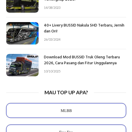
14/08/2023
40+ Livery BUSSID Nakula SHD Terbaru, Jernih
dan Ori!
26/03/2024
Download Mod BUSSID Truk Oleng Terbaru
2026, Cara Pasang dan Fitur Unggulannya
10/10/2025
MAU TOP UP APA?
MLBB