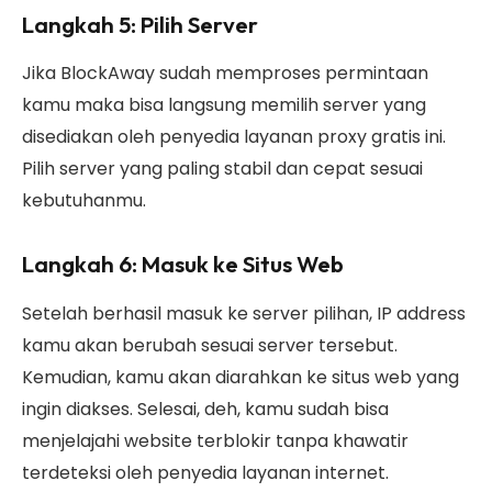
Langkah 5: Pilih Server
Jika BlockAway sudah memproses permintaan
kamu maka bisa langsung memilih server yang
disediakan oleh penyedia layanan proxy gratis ini.
Pilih server yang paling stabil dan cepat sesuai
kebutuhanmu.
Langkah 6: Masuk ke Situs Web
Setelah berhasil masuk ke server pilihan, IP address
kamu akan berubah sesuai server tersebut.
Kemudian, kamu akan diarahkan ke situs web yang
ingin diakses. Selesai, deh, kamu sudah bisa
menjelajahi website terblokir tanpa khawatir
terdeteksi oleh penyedia layanan internet.