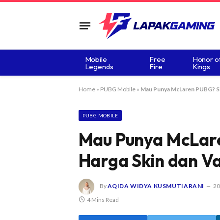
Mobile
Free
Honor o
Legends
Fire
Kings
Home
»
PUBG Mobile
»
Mau Punya McLaren PUBG? Sim
PUBG MOBILE
Mau Punya McLar
Harga Skin dan V
By
AQIDA WIDYA KUSMUTIARANI
20
4 Mins Read