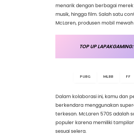
menarik dengan berbagai merek da
musik, hingga film. Salah satu c
McLaren, produsen mobil mewah d
TOP UP LAPAKGAMING: 
PUBG
MLBB
FF
Dalam kolaborasi ini, kamu dan p
berkendara menggunakan superca
terkesan. McLaren 570S adalah sa
populer karena memiliki tampila
sesuai selera.