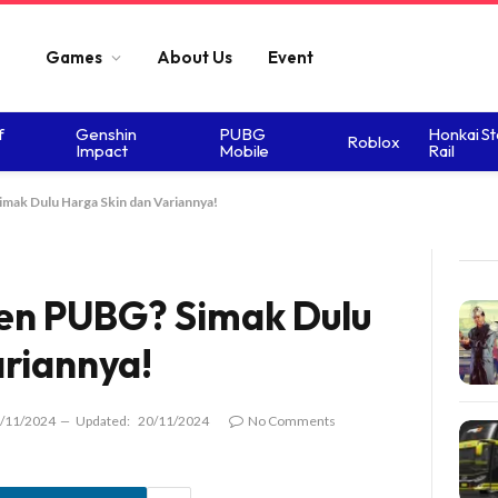
Games
About Us
Event
f
Genshin
PUBG
Honkai St
Roblox
Impact
Mobile
Rail
ak Dulu Harga Skin dan Variannya!
en PUBG? Simak Dulu
ariannya!
/11/2024
Updated:
20/11/2024
No Comments