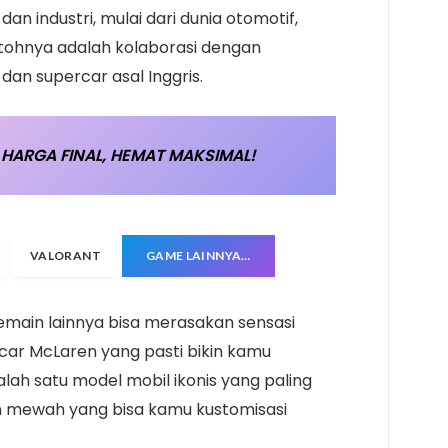
n industri, mulai dari dunia otomotif,
ontohnya adalah kolaborasi dengan
an supercar asal Inggris.
HARGA FINAL, HEMAT MAKSIMAL!
VALORANT
GAME LAINNYA…
emain lainnya bisa merasakan sensasi
r McLaren yang pasti bikin kamu
lah satu model mobil ikonis yang paling
n mewah yang bisa kamu kustomisasi