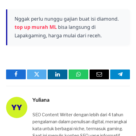
futuristik yang dirancang untuk memberikan
pengalaman bermain yang lebih menarik dan
imersif di Land of Dawn.
Nggak perlu nunggu gajian buat isi diamond.
top up murah ML
bisa langsung di
Lapakgaming, harga mulai dari receh.
Facebook
Twitter
LinkedIn
WhatsApp
Email
Telegr
Yuliana
SEO Content Writer dengan lebih dari 4 tahun
pengalaman dalam penulisan digital, merangkai
kata untuk berbagai niche, termasuk gaming.
Saat ini menulis konten SEO yang informatif