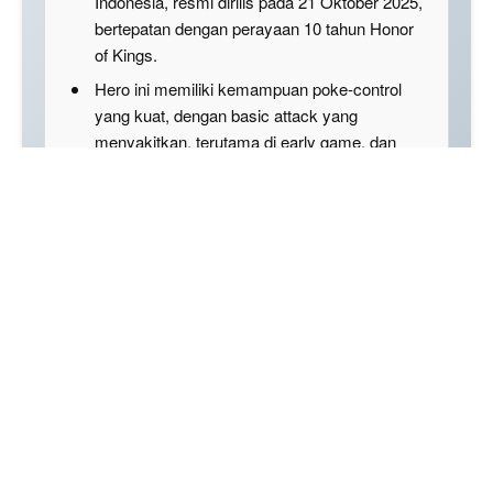
Indonesia, resmi dirilis pada 21 Oktober 2025,
bertepatan dengan perayaan 10 tahun Honor
of Kings.
Hero ini memiliki kemampuan poke-control
yang kuat, dengan basic attack yang
menyakitkan, terutama di early game, dan
mampu membersihkan minion dengan cepat.
Event rilis Garuda Khageswara berlangsung
dari 21 hingga 27 Oktober 2025, di mana
pemain dapat memperoleh hero ini secara
gratis melalui aktivitas harian di dalam game.
Disclaimer: This summary was created using Artificial
Intelligence (AI)