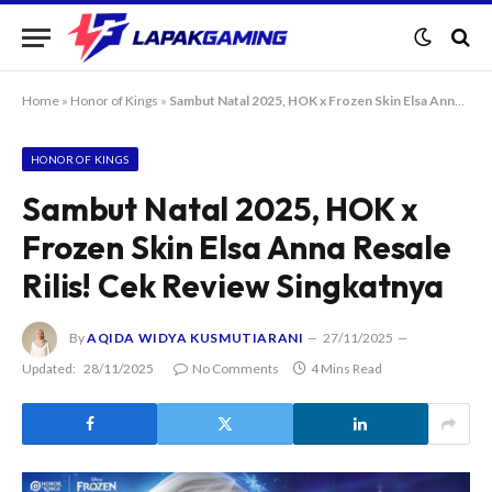
Home
»
Honor of Kings
»
Sambut Natal 2025, HOK x Frozen Skin Elsa Anna Resale Rilis! Cek Review Singkatnya
HONOR OF KINGS
Sambut Natal 2025, HOK x
Frozen Skin Elsa Anna Resale
Rilis! Cek Review Singkatnya
By
AQIDA WIDYA KUSMUTIARANI
27/11/2025
Updated:
28/11/2025
No Comments
4 Mins Read