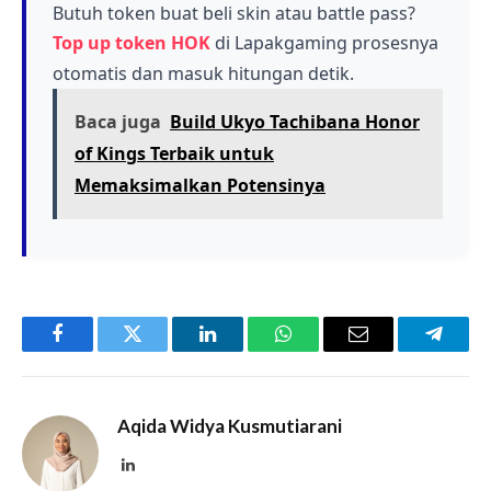
membawa pengalaman dan nilai yang unik
Butuh token buat beli skin atau battle pass?
bagi komunitas pemain.
Top up token HOK
di Lapakgaming prosesnya
otomatis dan masuk hitungan detik.
Baca juga
Build Ukyo Tachibana Honor
of Kings Terbaik untuk
Memaksimalkan Potensinya
Facebook
Twitter
LinkedIn
WhatsApp
Email
Telegr
Aqida Widya Kusmutiarani
LinkedIn