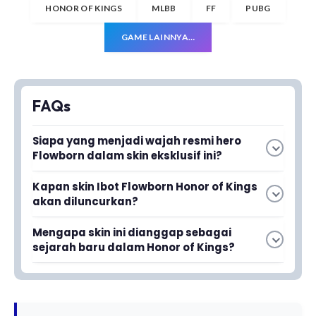
HONOR OF KINGS
MLBB
FF
PUBG
GAME LAINNYA…
FAQs
Siapa yang menjadi wajah resmi hero
Flowborn dalam skin eksklusif ini?
Ibot, seorang legenda profesional dan kreator
Kapan skin Ibot Flowborn Honor of Kings
konten ternama, resmi menjadi wajah hero
akan diluncurkan?
Flowborn dalam skin eksklusif ini.
Skin Ibot Flowborn akan hadir pada bulan
Mengapa skin ini dianggap sebagai
Oktober tahun ini.
sejarah baru dalam Honor of Kings?
Skin ini bukan sekadar kosmetik biasa,
melainkan hasil kolaborasi eksklusif dengan Ibot
yang merupakan legenda profesional,