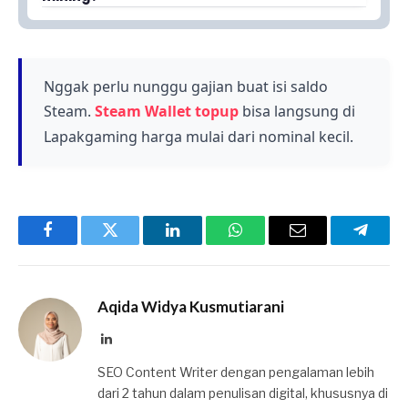
dengan melebur ore menggunakan furnace.
Ya, kamu juga bisa membeli Refined Ingot dari
Refined Ingot adalah material penting di
Pastikan kamu memiliki pickaxe yang tepat
NPC merchant atau mendapatkannya melalui
Palworld yang kamu gunakan untuk membuat
untuk mining ore berkualitas tinggi.
crafting dengan menggabungkan material lain.
berbagai item seperti senjata, armor, dan
Beberapa quest juga memberikan reward
Nggak perlu nunggu gajian buat isi saldo
peralatan. Material ini sangat dibutuhkan untuk
berupa Refined Ingot ketika kamu
kemajuan karakter kamu dalam permainan.
Steam.
Steam Wallet topup
bisa langsung di
menyelesaikannya.
Lapakgaming harga mulai dari nominal kecil.
Facebook
Twitter
LinkedIn
WhatsApp
Email
Telegr
Aqida Widya Kusmutiarani
LinkedIn
SEO Content Writer dengan pengalaman lebih
dari 2 tahun dalam penulisan digital, khususnya di