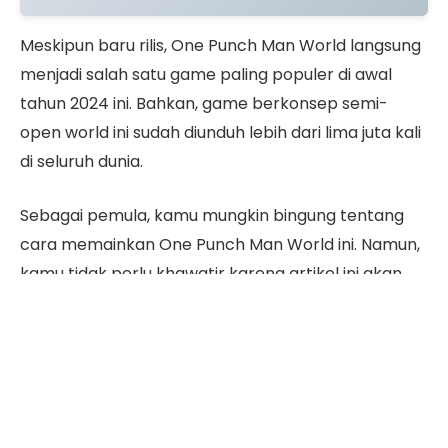
Meskipun baru rilis, One Punch Man World langsung
menjadi salah satu game paling populer di awal
tahun 2024 ini. Bahkan, game berkonsep semi-
open world ini sudah diunduh lebih dari lima juta kali
di seluruh dunia.
Sebagai pemula, kamu mungkin bingung tentang
cara memainkan One Punch Man World ini. Namun,
kamu tidak perlu khawatir karena artikel ini akan
memberikan panduan main One Punch Man World
untuk pemula. Yuk, simak pembahasan berikut ini
sampai habis.
Daftar Isi