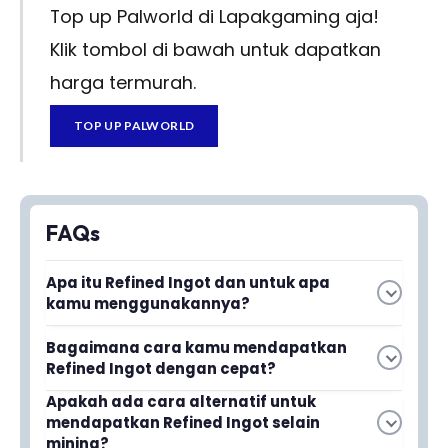
Top up Palworld di Lapakgaming aja!
Klik tombol di bawah untuk dapatkan
harga termurah.
TOP UP PALWORLD
FAQs
Apa itu Refined Ingot dan untuk apa
kamu menggunakannya?
Bagaimana cara kamu mendapatkan
Baca juga
10 Pilihan Game Naruto
Refined Ingot dengan cepat?
Android Terbaik 2024, Ada yang Bisa
Kamu bisa mendapatkan Refined Ingot melalui
Apakah ada cara alternatif untuk
Offline!
mendapatkan Refined Ingot selain
proses mining di lokasi-lokasi tertentu atau
mining?