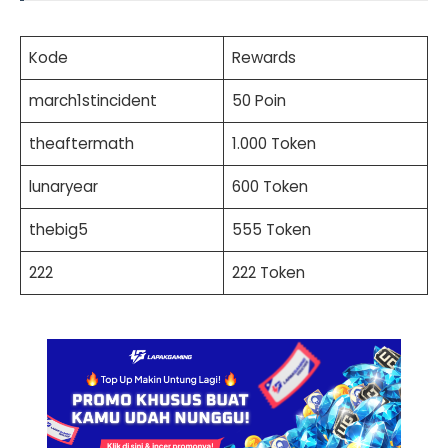
Kode
Rewards
march1stincident
50 Poin
theaftermath
1.000 Token
lunaryear
600 Token
thebig5
555 Token
222
222 Token