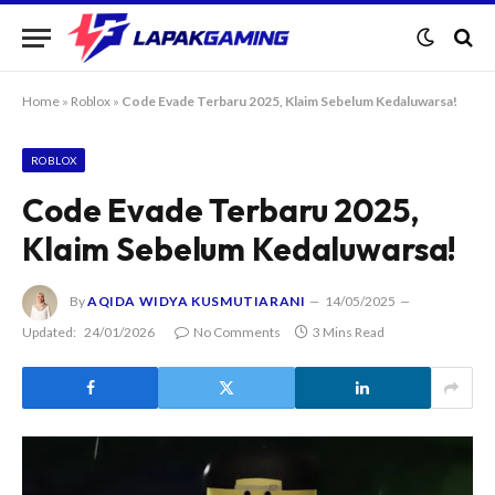
Home
»
Roblox
»
Code Evade Terbaru 2025, Klaim Sebelum Kedaluwarsa!
ROBLOX
Code Evade Terbaru 2025,
Klaim Sebelum Kedaluwarsa!
By
AQIDA WIDYA KUSMUTIARANI
14/05/2025
Updated:
24/01/2026
No Comments
3 Mins Read