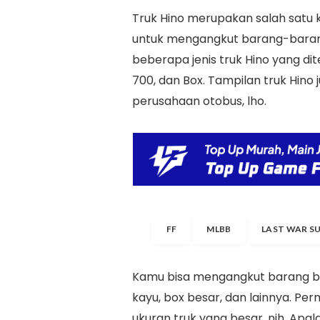
Truk Hino merupakan salah satu
untuk mengangkut barang-baran
beberapa jenis truk Hino yang dit
700, dan Box. Tampilan truk Hin
perusahaan otobus, lho.
FF
MLBB
LAST WAR S
Kamu bisa mengangkut barang bera
kayu, box besar, dan lainnya. P
ukuran truk yang besar, nih. Apa