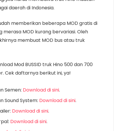
bagai daerah di Indonesia.
 sudah memberikan beberapa MOD gratis di
g merasa MOD kurang bervariasi. Oleh
 akhirnya membuat MOD bus atau truk
ownload Mod BUSSID truk Hino 500 dan 700
. Cek daftarnya berikut ini, ya!
an Semen:
Download di sini
.
an Sound System:
Download di sini
.
ailer:
Download di sini
.
rpal:
Download di sini
.