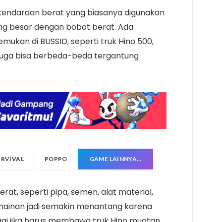
 kendaraan berat yang biasanya digunakan
g besar dengan bobot berat. Ada
emukan di BUSSID, seperti truk Hino 500,
o juga bisa berbeda-beda tergantung
URVIVAL
POPPO
GAME LAINNYA…
t, seperti pipa, semen, alat material,
ermainan jadi semakin menantang karena
lagi jika harus membawa truk Hino muatan