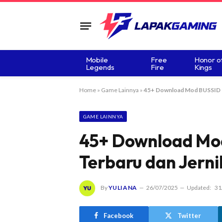
Mobile
Free
Honor o
Legends
Fire
Kings
Home
»
Game Lainnya
»
45+ Download Mod BUSSID Tr
GAME LAINNYA
45+ Download Mod
Terbaru dan Jerni
By
YULIANA
26/07/2025
Updated:
31
Facebook
Twitter