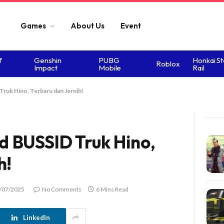
Games
About Us
Event
f
Genshin
PUBG
Honkai St
Roblox
Impact
Mobile
Rail
uk Hino, Terbaru dan Jernih!
 BUSSID Truk Hino,
h!
/07/2025
No Comments
6 Mins Read
LinkedIn