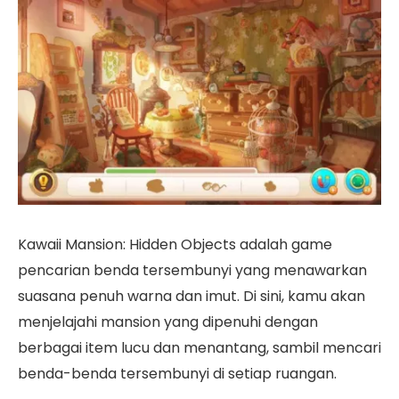
Kawaii Mansion: Hidden Objects adalah game
pencarian benda tersembunyi yang menawarkan
suasana penuh warna dan imut. Di sini, kamu akan
menjelajahi mansion yang dipenuhi dengan
berbagai item lucu dan menantang, sambil mencari
benda-benda tersembunyi di setiap ruangan.