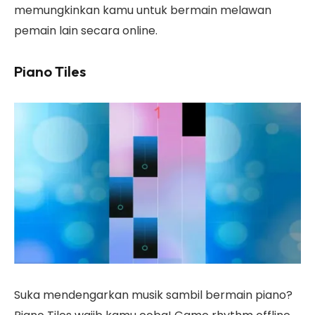
memungkinkan kamu untuk bermain melawan
pemain lain secara online.
Piano Tiles
Suka mendengarkan musik sambil bermain piano?