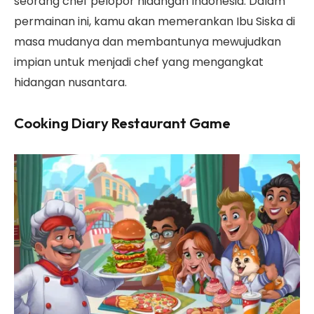
seorang chef pelopor hidangan Indonesia. Dalam
permainan ini, kamu akan memerankan Ibu Siska di
masa mudanya dan membantunya mewujudkan
impian untuk menjadi chef yang mengangkat
hidangan nusantara.
Cooking Diary Restaurant Game