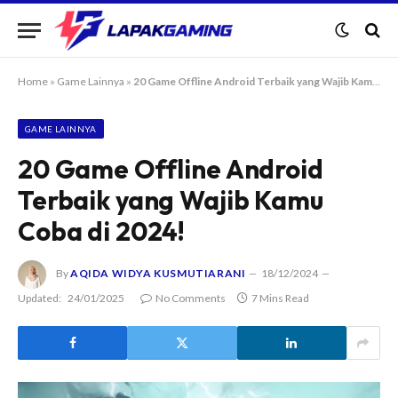
Home
»
Game Lainnya
»
20 Game Offline Android Terbaik yang Wajib Kamu Coba di 2024!
GAME LAINNYA
20 Game Offline Android
Terbaik yang Wajib Kamu
Coba di 2024!
By
AQIDA WIDYA KUSMUTIARANI
18/12/2024
Updated:
24/01/2025
No Comments
7 Mins Read