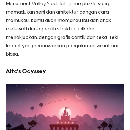
Monument Valley 2 adalah game puzzle yang
memadukan seni dan arsitektur dengan cara
memukau. Kamu akan memandu ibu dan anak
melewati dunia penuh struktur unik dan
menakjubkan, dengan grafis cantik dan teka-teki
kreatif yang menawarkan pengalaman visual luar
biasa.
Alto’s Odyssey