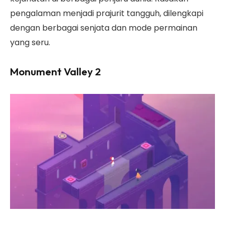
pengalaman menjadi prajurit tangguh, dilengkapi
dengan berbagai senjata dan mode permainan
yang seru.
Monument Valley 2