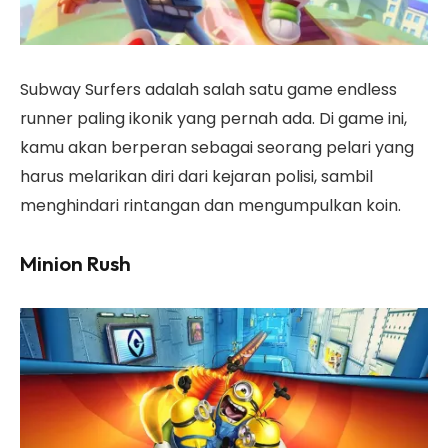
Subway Surfers adalah salah satu game endless
runner paling ikonik yang pernah ada. Di game ini,
kamu akan berperan sebagai seorang pelari yang
harus melarikan diri dari kejaran polisi, sambil
menghindari rintangan dan mengumpulkan koin.
Minion Rush