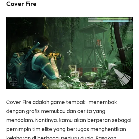
Cover Fire
Cover Fire adalah game tembak-menembak
dengan grafis memukau dan cerita yang
mendalam. Nantinya, kamu akan berperan sebagai
pemimpin tim elite yang bertugas menghentikan
kejahatan di berbagai penjuru dunia. Rasakan