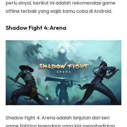
perlu sinyal, berikut ini adalah rekomendasi game
offline terbaik yang wajib kamu coba di Android.
Shadow Fight 4: Arena
Shadow Fight 4: Arena adalah lanjutan dari seri
game fighting legendaris yang kini menghadirkan