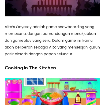
Alto’s Odyssey adalah game snowboarding yang
memesona, dengan pemandangan menakjubkan
dan gameplay yang seru. Dalam game ini, kamu
akan berperan sebagai Alto yang menjelajahi gurun
pasir eksotis dengan papan seluncur.
Cooking In The Kitchen