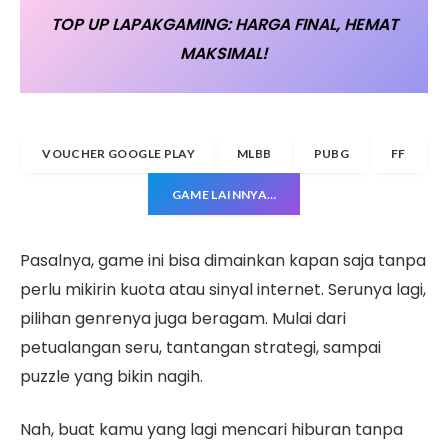
TOP UP LAPAKGAMING: HARGA FINAL, HEMAT
MAKSIMAL!
VOUCHER GOOGLE PLAY
MLBB
PUBG
FF
GAME LAINNYA…
Pasalnya, game ini bisa dimainkan kapan saja tanpa
perlu mikirin kuota atau sinyal internet. Serunya lagi,
pilihan genrenya juga beragam. Mulai dari
petualangan seru, tantangan strategi, sampai
puzzle yang bikin nagih.
Nah, buat kamu yang lagi mencari hiburan tanpa