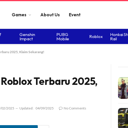
Games
About Us
Event
f
Genshin
PUBG
Honkai St
Roblox
Impact
Mobile
Rail
baru 2025, Klaim Sekarang!
Roblox Terbaru 2025,
/02/2025
Updated:
04/09/2025
No Comments