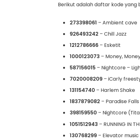
Berikut adalah daftar kode yang
273398061
– Ambient cave
926493242
– Chill Jazz
1212786666
– Esketit
1000123073
– Money, Money
587156015
– Nightcore – Ligh
7020008209
– iCarly freest
131154740
– Harlem Shake
1837879082
– Paradise Falls
398159550
– Nightcore (Tit
1051512943
– RUNNING IN T
130768299
– Elevator music