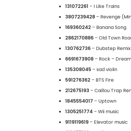
131072261
– I Like Trains
3807239428
– Revenge (Min
169360242
– Banana Song
2862170886
– Old Town Roa
130762736
– Dubstep Remix
6691673908
– Rock – Dreams
135308045
– sad violin
591276362
– BTS Fire
212675193
– Caillou Trap Re
1845554017
– Uptown
1305251774
– Wii music
9119119619
– Elevator music