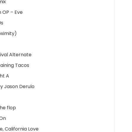
mix
n OP – Eve
0s
ximity)
ival Alternate
Raining Tacos
ght A
y Jason Derulo
he flop
 On
e, California Love