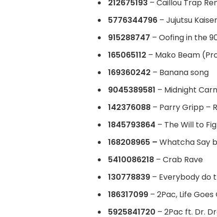
212675193
– Caillou Trap Re
5776344796
– Jujutsu Kaise
915288747
– Oofing in the 9
165065112
– Mako Beam (Pro
169360242
– Banana song
9045389581
– Midnight Carn
142376088
– Parry Gripp – 
1845793864
– The Will to Fi
168208965 –
Whatcha Say b
5410086218
– Crab Rave
130778839
– Everybody do t
186317099
– 2Pac, Life Goes
5925841720
– 2Pac ft. Dr. Dr