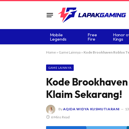
Mobile
Free
Honor o
Legends
Fire
Kings
Home
»
Game Lainnya
»
Kode Brookhaven Roblox Ter
GAME LAINNYA
Kode Brookhaven 
Klaim Sekarang!
By
AQIDA WIDYA KUSMUTIARANI
13
6 Mins Read