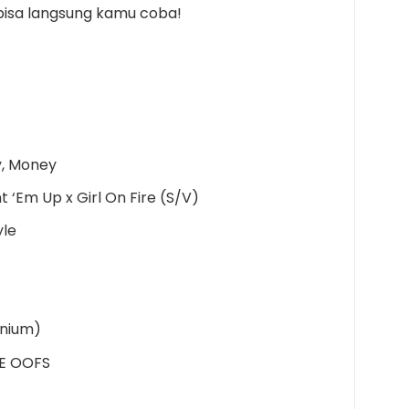
 bisa langsung kamu coba!
, Money
t ‘Em Up x Girl On Fire (S/V)
yle
anium)
HE OOFS