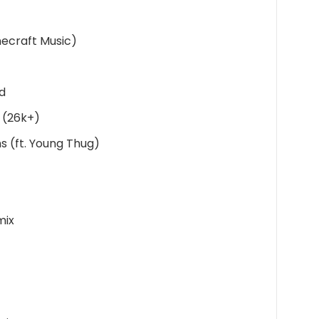
ecraft Music)
d
 (26k+)
 (ft. Young Thug)
mix