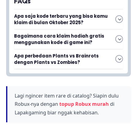
FAQs
Apa saja kode terbaru yang bisa kamu
klaim di bulan Oktober 2025?
Kode terbaru Oktober 2025 memungkinkan
Bagaimana cara klaim hadiah gratis
kamu untuk mendapatkan hadiah gratis seperti
menggunakan kode di game ini?
benih tanaman dan item khusus yang dapat
Kamu perlu memasukkan kode yang tersedia di
memperkuat kebun kamu dalam game Plants
Apa perbedaan Plants vs Brainrots
menu tukar kode dalam game, kemudian
vs Brainrots di Roblox.
dengan Plants vs Zombies?
hadiah seperti benih dan item bonus akan
Plants vs Brainrots menggabungkan konsep
langsung masuk ke inventori kamu.
tower defense dari Plants vs Zombies dengan
elemen-elemen dari game Roblox populer
Baca juga
Daftar Kode Tower
lainnya seperti Grow a Garden dan Steal a
Lagi ngincer item rare di catalog? Siapin dulu
Defense Roblox Terbaru dan Cara
Brainrot, memberikan pengalaman bermain
Robux-nya dengan
topup Robux murah
di
Menukarkannya
yang lebih unik dan berbeda.
Lapakgaming biar nggak kehabisan.