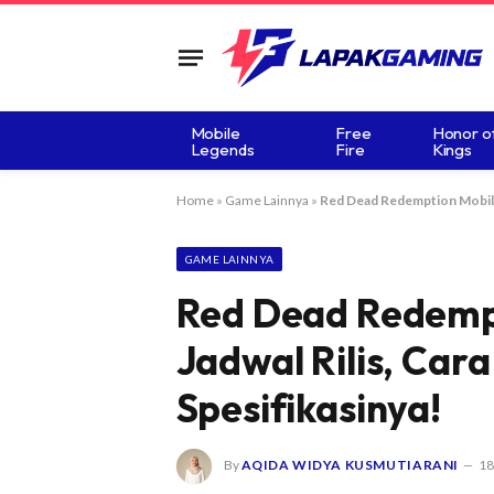
Mobile
Free
Honor o
Legends
Fire
Kings
Home
»
Game Lainnya
»
Red Dead Redemption Mobile N
GAME LAINNYA
Red Dead Redempt
Jadwal Rilis, Car
Spesifikasinya!
By
AQIDA WIDYA KUSMUTIARANI
18