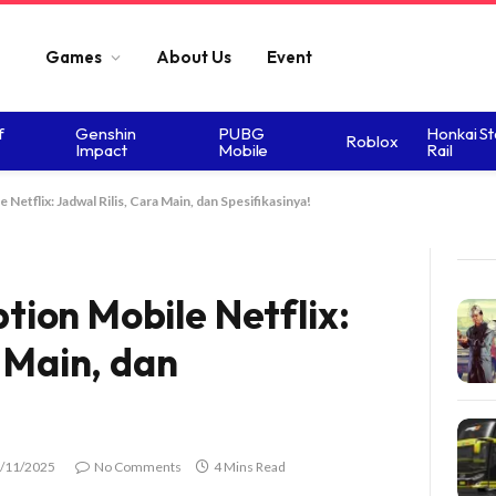
Games
About Us
Event
f
Genshin
PUBG
Honkai St
Roblox
Impact
Mobile
Rail
etflix: Jadwal Rilis, Cara Main, dan Spesifikasinya!
ion Mobile Netflix:
a Main, dan
/11/2025
No Comments
4 Mins Read