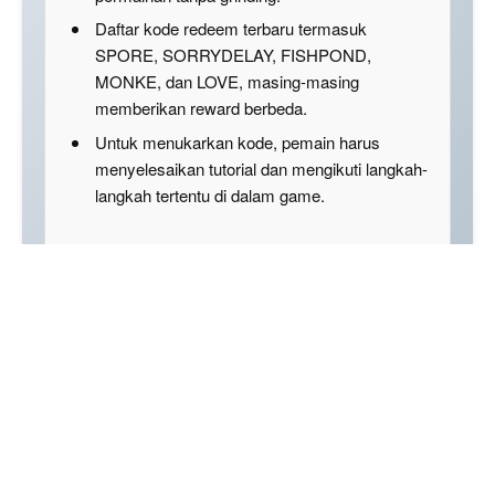
Daftar kode redeem terbaru termasuk
SPORE, SORRYDELAY, FISHPOND,
MONKE, dan LOVE, masing-masing
memberikan reward berbeda.
Untuk menukarkan kode, pemain harus
menyelesaikan tutorial dan mengikuti langkah-
langkah tertentu di dalam game.
Disclaimer: This summary was created using Artificial
Intelligence (AI)
Kode redeem Abyss Roblox adalah salah satu hal
yang banyak dicari oleh pemain yang ingin
mendapatkan keuntungan tambahan saat