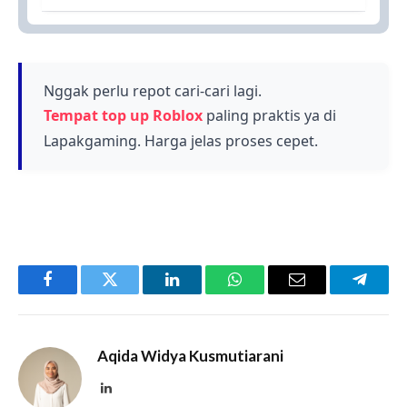
mendapatkan credits gratis yang bisa
Kode redeem dapat kadaluarsa seiring waktu,
digunakan untuk berbagai keperluan dalam
jadi kamu disarankan untuk segera menukarkan
permainan.
kode terbaru agar tidak melewatkan
kesempatan mendapatkan hadiah gratis.
Nggak perlu repot cari-cari lagi.
Tempat top up Roblox
paling praktis ya di
Lapakgaming. Harga jelas proses cepet.
Facebook
Twitter
LinkedIn
WhatsApp
Email
Telegr
Aqida Widya Kusmutiarani
LinkedIn