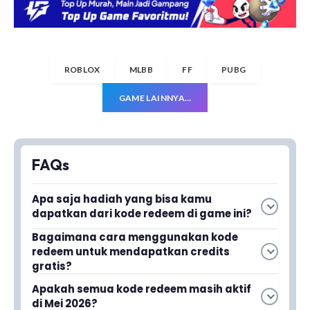
ROBLOX
MLBB
FF
PUBG
GAME LAINNYA…
FAQs
Apa saja hadiah yang bisa kamu
dapatkan dari kode redeem di game ini?
Kamu bisa mendapatkan credits gratis yang
Bagaimana cara menggunakan kode
redeem untuk mendapatkan credits
berguna untuk membuka hilt boxes, membeli
gratis?
desain saber baru, dan meningkatkan build
Kamu perlu menukarkan kode redeem yang
karakter agar makin kuat saat PvP.
Apakah semua kode redeem masih aktif
tersedia di dalam game untuk langsung
di Mei 2026?