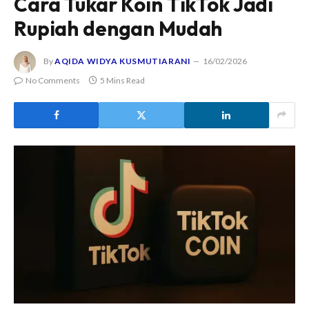
Cara Tukar Koin TikTok Jadi
Rupiah dengan Mudah
By
AQIDA WIDYA KUSMUTIARANI
16/02/2026
No Comments
5 Mins Read