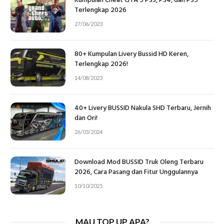
Kumpulan Cheat GTA 5 PS3, PS4, dan PS5
Terlengkap 2026
27/06/2023
80+ Kumpulan Livery Bussid HD Keren,
Terlengkap 2026!
14/08/2023
40+ Livery BUSSID Nakula SHD Terbaru, Jernih
dan Ori!
26/03/2024
Download Mod BUSSID Truk Oleng Terbaru
2026, Cara Pasang dan Fitur Unggulannya
10/10/2025
MAU TOP UP APA?