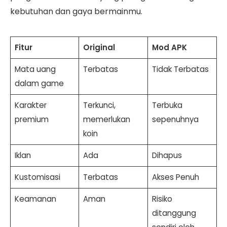
kebutuhan dan gaya bermainmu.
Fitur
Original
Mod APK
Mata uang
Terbatas
Tidak Terbatas
dalam game
Karakter
Terkunci,
Terbuka
premium
memerlukan
sepenuhnya
koin
Iklan
Ada
Dihapus
Kustomisasi
Terbatas
Akses Penuh
Keamanan
Aman
Risiko
ditanggung