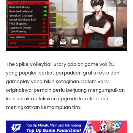
The Spike Volleyball Story adalah game voli 2D
yang populer berkat perpaduan grafis retro dan
gameplay yang bikin ketagihan. Dalam versi
originalnya, pemain perlu berjuang mengumpulkan
koin untuk melakukan upgrade karakter dan
meningkatkan kemampuan tim.