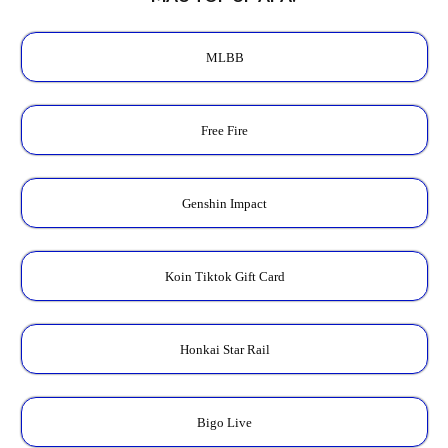
MLBB
Free Fire
Genshin Impact
Koin Tiktok Gift Card
Honkai Star Rail
Bigo Live