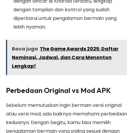
dengan lancar di Android terbaru, lengkap
dengan tampilan dan kontrol yang sudah
diperbarui untuk pengalaman bermain yang
lebih nyaman.
Baca juga
The Game Awards 2025: Daftar
Nominasi, Jadwal, dan Cara Menonton
Lengkap!
Perbedaan Original vs Mod APK
Sebelum memutuskan ingin bermain versi original
atau versi mod, ada baiknya memahami perbedaan
keduanya. Dengan begitu, kamu bisa memilih
pengalaman bermain yang paling sesuai dengan