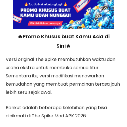
🔥Promo Khusus buat Kamu Ada di
Sini🔥
Versi original The Spike membutuhkan waktu dan
usaha ekstra untuk membuka semua fitur.
Sementara itu, versi modifikasi menawarkan
kemudahan yang membuat permainan terasa jauh
lebih seru sejak awal.
Berikut adalah beberapa kelebihan yang bisa
dinikmati di The Spike Mod APK 2026: