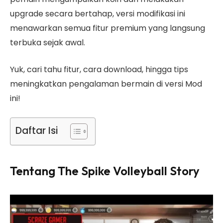
upgrade secara bertahap, versi modifikasi ini
menawarkan semua fitur premium yang langsung
terbuka sejak awal.
Yuk, cari tahu fitur, cara download, hingga tips
meningkatkan pengalaman bermain di versi Mod
ini!
Daftar Isi
Tentang The Spike Volleyball Story