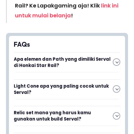
Rail? Ke Lapakgaming aja! Klik
link ini
untuk mulai belanja
!
FAQs
Apa elemen dan Path yang dimiliki Serval
di Honkai Star Rail?
Light Cone apa yang paling cocok untuk
Baca juga
Honkai Star Rail Redeem
Serval?
Code April 2024 dan Cara Klaim
Stellar Jade Gratis
Light Cone terbaik untuk Serval adalah yang
Relic set mana yang harus kamu
meningkatkan damage Lightning dan kritik
gunakan untuk build Serval?
Serval menggunakan elemen Lightning dengan
chance-nya. Kamu bisa menggunakan The
Path The Erudition. Kombinasi ini membuatnya
Seriousness of Breakfast atau Memories of the