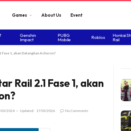
Games
About Us
Event
f
Genshin
PUBG
Honkai St
Roblox
Impact
Mobile
Rail
.1 Fase 1, akan Datangkan Acheron?
r Rail 2.1 Fase 1, akan
on?
/03/2024
Updated:
17/03/2026
No Comments