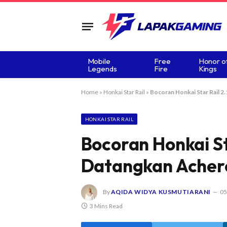
Mobile
Free
Honor o
Legends
Fire
Kings
Home
»
Honkai Star Rail
»
Bocoran Honkai Star Rail 2
HONKAI STAR RAIL
Bocoran Honkai Sta
Datangkan Acher
By
AQIDA WIDYA KUSMUTIARANI
05
3 Mins Read