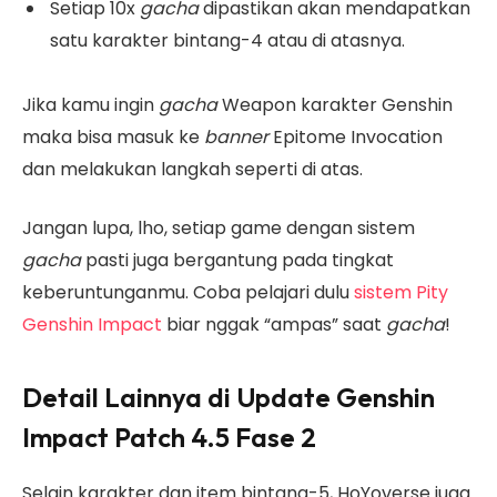
Setiap 10x
gacha
dipastikan akan mendapatkan
satu karakter bintang-4 atau di atasnya.
Jika kamu ingin
gacha
Weapon karakter Genshin
maka bisa masuk ke
banner
Epitome Invocation
dan melakukan langkah seperti di atas.
Jangan lupa, lho, setiap game dengan sistem
gacha
pasti juga bergantung pada tingkat
keberuntunganmu. Coba pelajari dulu
sistem Pity
Genshin Impact
biar nggak “ampas” saat
gacha
!
Detail Lainnya di Update Genshin
Impact Patch 4.5 Fase 2
Selain karakter dan item bintang-5, HoYoverse juga