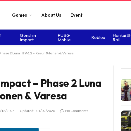
Games
About Us
Event
f
Genshin
PUBG
Honkai St
Roblox
Impact
Mobile
Rail
hase 2 Luna III V6.2 – Rerun Xilonen & Varesa
Impact – Phase 2 Luna
ilonen & Varesa
/12/2025
Updated:
01/02/2026
No Comments