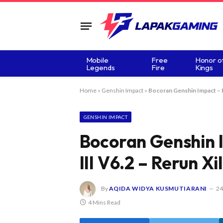
Mobile
Free
Honor o
Legends
Fire
Kings
Home
»
Genshin Impact
»
Bocoran Genshin Impact – P
GENSHIN IMPACT
Bocoran Genshin 
III V6.2 – Rerun X
By
AQIDA WIDYA KUSMUTIARANI
24
4 Mins Read