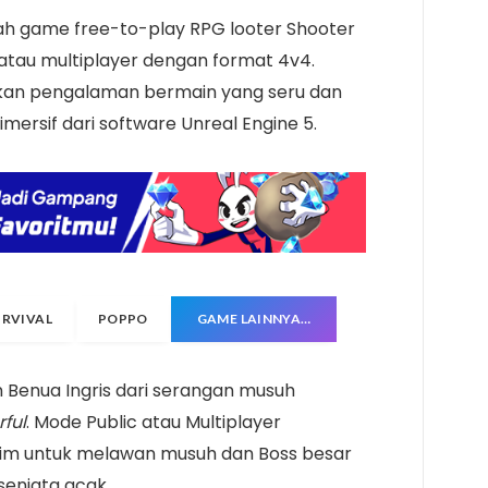
ah game free-to-play RPG looter Shooter
 atau multiplayer dengan format 4v4.
kan pengalaman bermain yang seru dan
imersif dari software Unreal Engine 5.
URVIVAL
POPPO
GAME LAINNYA…
Benua Ingris dari serangan musuh
ful
. Mode Public atau Multiplayer
im untuk melawan musuh dan Boss besar
senjata acak.