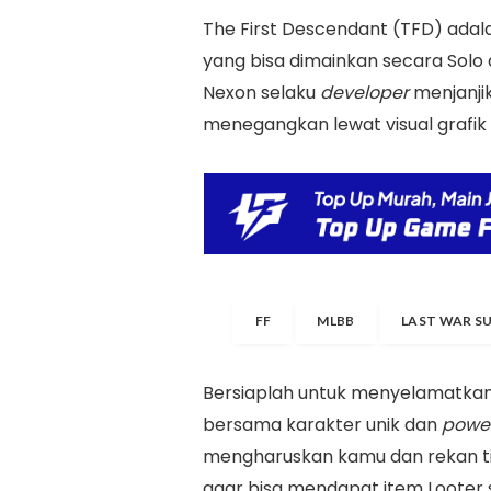
The First Descendant (TFD) adal
yang bisa dimainkan secara Solo
Nexon selaku
developer
menjanji
menegangkan lewat visual grafik 
FF
MLBB
LAST WAR S
Bersiaplah untuk menyelamatkan 
bersama karakter unik dan
power
mengharuskan kamu dan rekan t
agar bisa mendapat item Looter 