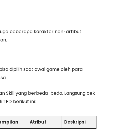
a juga beberapa karakter non-artibut
han.
bisa dipilih saat awal game oleh para
ssa.
 dan Skill yang berbeda-beda. Langsung cek
 TFD berikut ini:
ampilan
Atribut
Deskripsi