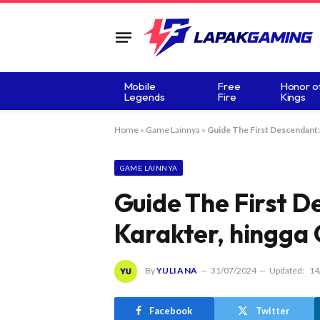
Mobile
Free
Honor o
Legends
Fire
Kings
Home
»
Game Lainnya
»
Guide The First Descendant:
GAME LAINNYA
Guide The First 
Karakter, hingga
By
YULIANA
31/07/2024
Updated:
14
Facebook
Twitter