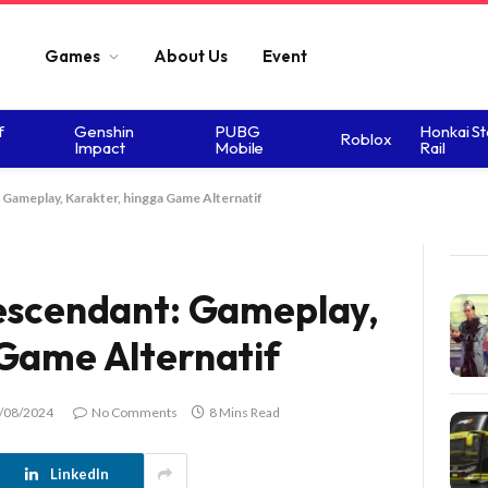
Games
About Us
Event
f
Genshin
PUBG
Honkai St
Roblox
Impact
Mobile
Rail
 Gameplay, Karakter, hingga Game Alternatif
Descendant: Gameplay,
 Game Alternatif
/08/2024
No Comments
8 Mins Read
LinkedIn