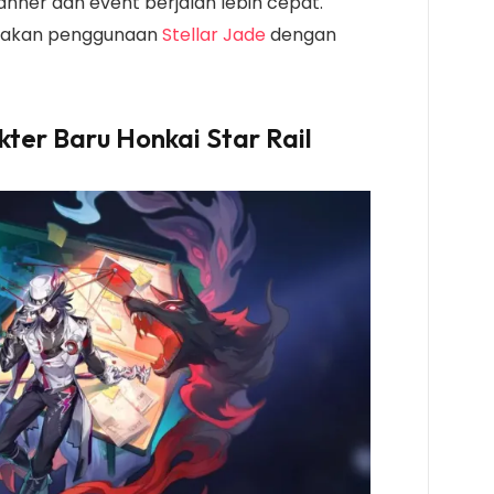
nner dan event berjalan lebih cepat.
anakan penggunaan
Stellar Jade
dengan
ter Baru Honkai Star Rail