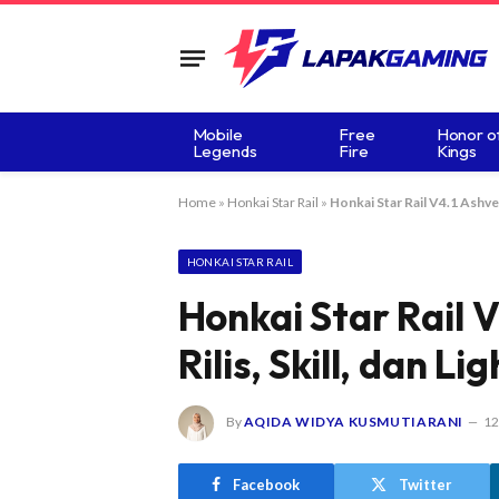
Mobile
Free
Honor o
Legends
Fire
Kings
Home
»
Honkai Star Rail
»
Honkai Star Rail V4.1 Ashveil
HONKAI STAR RAIL
Honkai Star Rail V
Rilis, Skill, dan L
By
AQIDA WIDYA KUSMUTIARANI
12
Facebook
Twitter