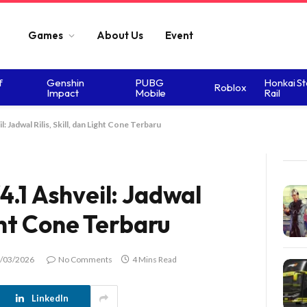
Games
About Us
Event
f
Genshin
PUBG
Honkai St
Roblox
Impact
Mobile
Rail
: Jadwal Rilis, Skill, dan Light Cone Terbaru
4.1 Ashveil: Jadwal
ight Cone Terbaru
/03/2026
No Comments
4 Mins Read
LinkedIn