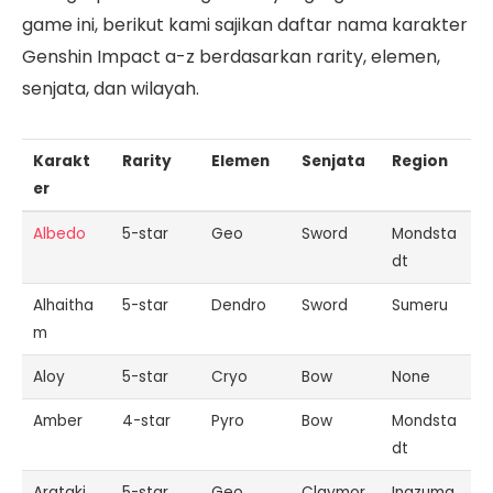
game ini, berikut kami sajikan daftar nama karakter
Genshin Impact a-z berdasarkan rarity, elemen,
senjata, dan wilayah.
Karakt
Rarity
Elemen
Senjata
Region
er
Albedo
5-star
Geo
Sword
Mondsta
dt
Alhaitha
5-star
Dendro
Sword
Sumeru
m
Aloy
5-star
Cryo
Bow
None
Amber
4-star
Pyro
Bow
Mondsta
dt
Arataki
5-star
Geo
Claymor
Inazuma