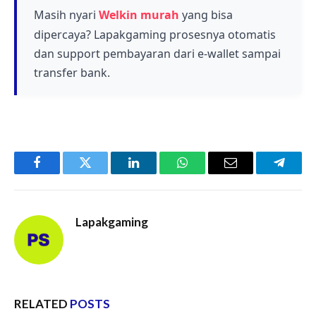
dengan tim Anda, dan memahami kemampuan
Masih nyari
Welkin murah
yang bisa
serta peran masing-masing karakter dalam
dipercaya? Lapakgaming prosesnya otomatis
pertempuran.
dan support pembayaran dari e-wallet sampai
transfer bank.
Facebook
Twitter
LinkedIn
WhatsApp
Email
Telegr
Lapakgaming
RELATED
POSTS