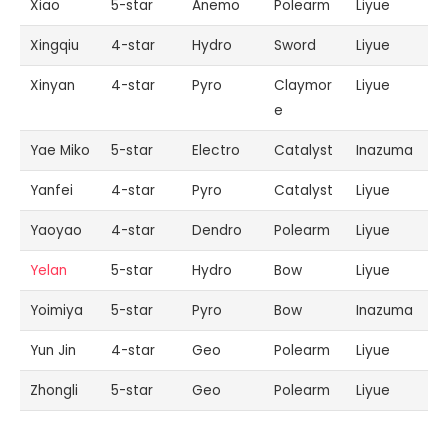
Xiao
5-star
Anemo
Polearm
Liyue
Xingqiu
4-star
Hydro
Sword
Liyue
Xinyan
4-star
Pyro
Claymor
Liyue
e
Yae Miko
5-star
Electro
Catalyst
Inazuma
Yanfei
4-star
Pyro
Catalyst
Liyue
Yaoyao
4-star
Dendro
Polearm
Liyue
Yelan
5-star
Hydro
Bow
Liyue
Yoimiya
5-star
Pyro
Bow
Inazuma
Yun Jin
4-star
Geo
Polearm
Liyue
Zhongli
5-star
Geo
Polearm
Liyue