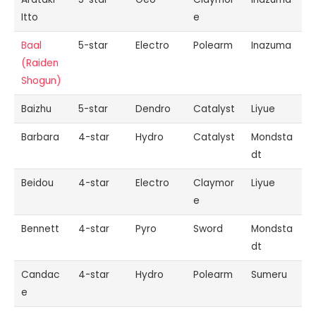
Itto
e
Baal
5-star
Electro
Polearm
Inazuma
(Raiden
Shogun)
Baizhu
5-star
Dendro
Catalyst
Liyue
Barbara
4-star
Hydro
Catalyst
Mondsta
dt
Beidou
4-star
Electro
Claymor
Liyue
e
Bennett
4-star
Pyro
Sword
Mondsta
dt
Candac
4-star
Hydro
Polearm
Sumeru
e