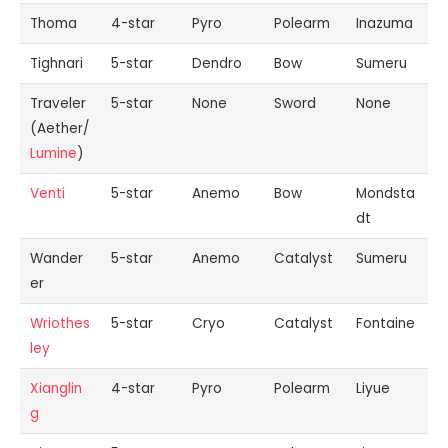
Thoma
4-star
Pyro
Polearm
Inazuma
Tighnari
5-star
Dendro
Bow
Sumeru
Traveler
5-star
None
Sword
None
(Aether/
Lumine
)
Venti
5-star
Anemo
Bow
Mondsta
dt
Wander
5-star
Anemo
Catalyst
Sumeru
er
Wriothes
5-star
Cryo
Catalyst
Fontaine
ley
Xianglin
4-star
Pyro
Polearm
Liyue
g