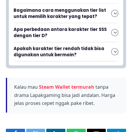
Bagaimana cara menggunakan tier list
untuk memilih karakter yang tepat?
Kamu bisa menggunakan tier list sebagai
Apa perbedaan antara karakter tier SSS
acuan untuk mengetahui karakter mana yang
dengan tier D?
paling kuat dan sesuai dengan gaya
Karakter tier SSS merupakan karakter dengan
bermainmu. Tier list akan membantu kamu
Apakah karakter tier rendah tidak bisa
kekuatan tertinggi dan skill paling efektif,
memahami skill unik setiap karakter sehingga
digunakan untuk bermain?
sedangkan karakter tier D adalah karakter
kamu bisa membuat keputusan yang lebih baik
Karakter tier rendah tetap bisa digunakan,
dengan performa lebih rendah. Perbedaan ini
dalam memilih tim.
namun mereka mungkin tidak seefisien karakter
menunjukkan tingkat kekuatan dan kegunaan
tier tinggi dalam pertempuran. Kamu masih
karakter dalam pertempuran.
bisa memainkan karakter yang kamu sukai
Kalau mau
Steam Wallet termurah
tanpa
asalkan kamu mengerti cara menggunakan skill
drama Lapakgaming bisa jadi andalan. Harga
mereka dengan baik.
jelas proses cepet nggak pake ribet.