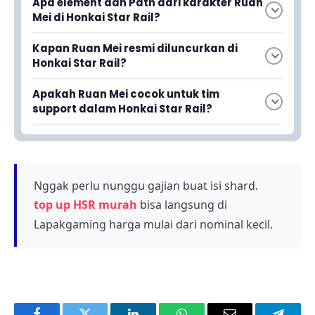
Apa element dan Path dari karakter Ruan
Mei di Honkai Star Rail?
Ruan Mei adalah karakter 5-star dengan
Kapan Ruan Mei resmi diluncurkan di
element Ice dan dari Harmony Path. Karakter ini
Honkai Star Rail?
dirilis pada versi 1.6 game Honkai Star Rail yang
Ruan Mei resmi diluncurkan bersamaan dengan
diluncurkan pada 27 Desember.
Apakah Ruan Mei cocok untuk tim
update versi 1.6 Honkai Star Rail pada 27
support dalam Honkai Star Rail?
Desember yang lalu oleh developer HoYoverse.
Ya, Ruan Mei sangat cocok sebagai support
karena Path-nya adalah Harmony yang
dirancang untuk mendukung tim. Skill yang
dimilikinya dirancang untuk meningkatkan
Nggak perlu nunggu gajian buat isi shard.
performa anggota tim lainnya.
top up HSR murah
bisa langsung di
Lapakgaming harga mulai dari nominal kecil.