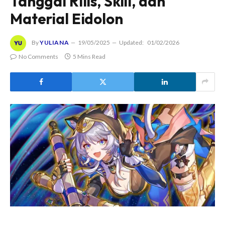
Tanggal Rilis, Skill, dan
Material Eidolon
By
YULIANA
19/05/2025
Updated:
01/02/2026
No Comments
5 Mins Read