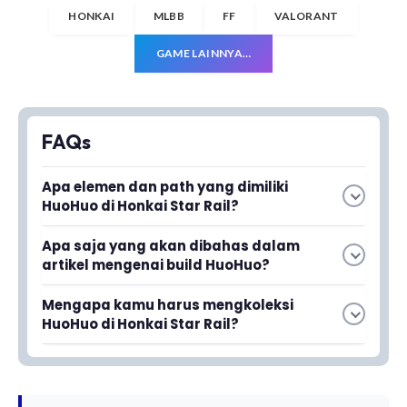
HONKAI
MLBB
FF
VALORANT
GAME LAINNYA…
FAQs
Apa elemen dan path yang dimiliki
HuoHuo di Honkai Star Rail?
Apa saja yang akan dibahas dalam
Baca juga
Honkai Star Rail 4.2
artikel mengenai build HuoHuo?
Anniversary Livestream: Jadwal,
Artikel ini membahas skill HuoHuo, rekomendasi
Mengapa kamu harus mengkoleksi
Banner, dan Hadiah Anniversary
build Relic dan Light Cone yang optimal, serta
HuoHuo di Honkai Star Rail?
komposisi tim terbaik untuk memaksimalkan
HuoHuo adalah karakter bintang 5 dengan role
HuoHuo memiliki elemen Wind dan path
potensi karakter ini.
support Abundance yang dapat memberikan
Abundance. Sebagai karakter bintang 5, dia
healing berkualitas tinggi untuk tim kamu,
dirancang untuk memberikan healing dan