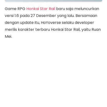
Game RPG
Honkai Star Rail
baru saja meluncurkan
versi 1.6 pada 27 Desember yang lalu. Bersamaan
dengan update itu, HoYoverse selaku developer
merilis karakter terbaru Honkai Star Rail, yaitu Ruan
Mei.
Ruan Mei merupakan karakter 5-star dengan
element Ice serta dari Harmony Path. Hadir dengan
kostum menawan, Ruan Mei juga dibekali dengan
skill yang akan sangat membantu tim di area
battle
.
Penasaran dengan karakter Ruan Mei Honkai Star
Rail ini? Langsung simak ulasannya, yuk!