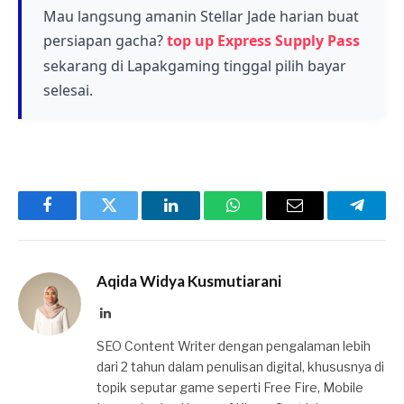
menjadikannya karakter yang layak untuk
Mau langsung amanin Stellar Jade harian buat
support kepada tim kamu.
dikumpulkan.
persiapan gacha?
top up Express Supply Pass
sekarang di Lapakgaming tinggal pilih bayar
selesai.
Facebook
Twitter
LinkedIn
WhatsApp
Email
Telegr
Aqida Widya Kusmutiarani
LinkedIn
SEO Content Writer dengan pengalaman lebih
dari 2 tahun dalam penulisan digital, khususnya di
topik seputar game seperti Free Fire, Mobile