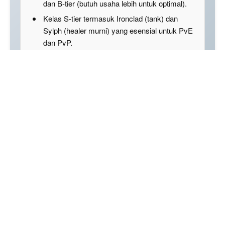
dan B-tier (butuh usaha lebih untuk optimal).
Kelas S-tier termasuk Ironclad (tank) dan
Sylph (healer murni) yang esensial untuk PvE
dan PvP.
Disclaimer: This summary was created using Artificial
Intelligence (AI)
Untuk para pemain RPG yang ingin menjelajahi
dunia Wuxia di Sword of Justice, memilih kelas yang
tepat sangat penting untuk bisa menang di setiap
pertempuran.
Dalam Sword of Justice Tier List ini, kita akan