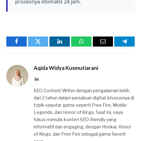
prosesnya otomatis 24 jam.
Baca juga
Delta Force Garena: Tier
List Senjata, Mana yang Terkuat?
Facebook
Twitter
LinkedIn
WhatsApp
Email
Telegr
Aqida Widya Kusmutiarani
LinkedIn
SEO Content Writer dengan pengalaman lebih
dari 2 tahun dalam penulisan digital, khususnya di
topik seputar game seperti Free Fire, Mobile
Legends, dan Honor of Kings. Saat ini, saya
fokus menulis konten SEO-friendly yang
informatif dan engaging, dengan Honkai, Honor
of Kings, dan Free Fire sebagai game favorit