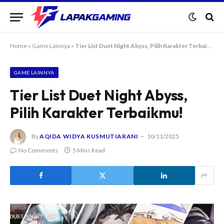
Home
»
Game Lainnya
»
Tier List Duet Night Abyss, Pilih Karakter Terbaikmu!
GAME LAINNYA
Tier List Duet Night Abyss,
Pilih Karakter Terbaikmu!
By
AQIDA WIDYA KUSMUTIARANI
10/11/2025
No Comments
5 Mins Read