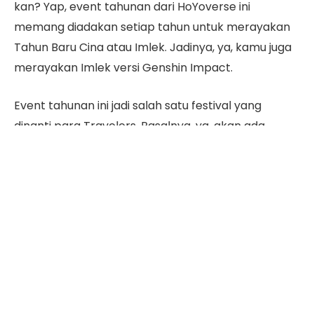
kan? Yap, event tahunan dari HoYoverse ini
memang diadakan setiap tahun untuk merayakan
Tahun Baru Cina atau Imlek. Jadinya, ya, kamu juga
merayakan Imlek versi Genshin Impact.
Event tahunan ini jadi salah satu festival yang
dinanti para Travelers. Pasalnya, ya, akan ada
banyak hadiah untuk Travelers, seperti Primogems,
karakter baru, dan mini-events dengan reward
yang menarik.
Buat kamu yang penasaran dengan festival Lantern
Rite Genshin 2024, langsung cek info lengkapnya
berikut ini, yuk!
Daftar Isi