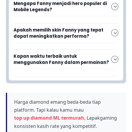
Mengapa Fanny menjadi hero populer di
Mobile Legends?
Fanny populer karena penampilannya yang
Apakah memilih skin Fanny yang tepat
cantik dikombinasikan dengan gerakan yang
dapat meningkatkan performa?
sangat lincah dan cepat, terutama saat
melakukan farming di awal game.
Ya, memilih skin Fanny yang tepat dapat
Kapan waktu terbaik untuk
meningkatkan performa bermain Anda secara
menggunakan Fanny dalam permainan?
keseluruhan dalam pertandingan.
Waktu terbaik untuk menggunakan Fanny
adalah di awal game, di mana mobilitas tinggi
dan kemampuan farming cepat hero ini dapat
dimanfaatkan secara maksimal.
Harga diamond emang beda-beda tiap
platform. Tapi kalau kamu mau
top up diamond ML termurah
, Lapakgaming
konsisten kasih rate yang kompetitif.