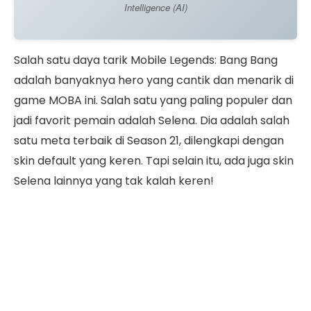
Intelligence (AI)
Salah satu daya tarik Mobile Legends: Bang Bang
adalah banyaknya hero yang cantik dan menarik di
game MOBA ini. Salah satu yang paling populer dan
jadi favorit pemain adalah Selena. Dia adalah salah
satu meta terbaik di Season 21, dilengkapi dengan
skin default yang keren. Tapi selain itu, ada juga skin
Selena lainnya yang tak kalah keren!
Kalau kamu belum pernah memainkan Selena, dia
adalah hero yang bisa difungsikan menjadi Assassin
ataupun Wizard. Sama-sama bisa diandalkan di
dua posisi tersebut, pastikan memasangkan Selena
dengan skin yang tepat biar makin baik