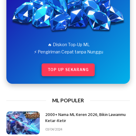
🔥 Diskon Top-Up ML
⚡ Pengiriman Cepat tanpa Nunggu
TOP UP SEKARANG
ML POPULER
2000+ Nama ML Keren 2026, Bikin Lawanmu
Ketar-Ketir
03/04/2024