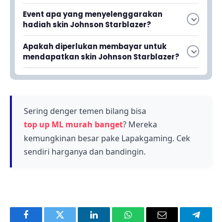
Skin Johnson Starblazer dapat diperoleh
Event apa yang menyelenggarakan
secara gratis dengan menyelesaikan misi-misi
hadiah skin Johnson Starblazer?
khusus yang tersedia selama event To The
Event To The Stars MLBB adalah acara
Stars MLBB berlangsung.
Apakah diperlukan membayar untuk
perayaan anniversary atau HUT Mobile Legends
mendapatkan skin Johnson Starblazer?
yang ke-7, yang diselenggarakan oleh Moonton
Tidak, skin Johnson Starblazer dapat diperoleh
dan menyediakan berbagai hadiah gratis.
tanpa biaya dengan menyelesaikan misi-misi
khusus yang tersedia selama event
berlangsung.
Sering denger temen bilang bisa
top up ML murah banget
? Mereka
kemungkinan besar pake Lapakgaming. Cek
sendiri harganya dan bandingin.