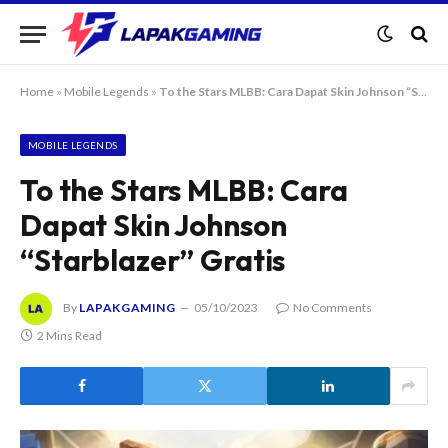
Home
»
Mobile Legends
»
To the Stars MLBB: Cara Dapat Skin Johnson “Starblazer” Gratis
MOBILE LEGENDS
To the Stars MLBB: Cara
Dapat Skin Johnson
“Starblazer” Gratis
By
LAPAKGAMING
05/10/2023
No Comments
2 Mins Read