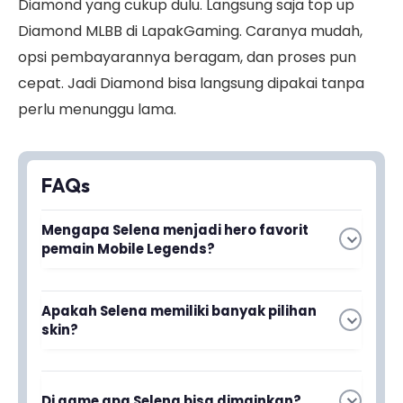
Diamond yang cukup dulu. Langsung saja top up
Diamond MLBB di LapakGaming. Caranya mudah,
opsi pembayarannya beragam, dan proses pun
cepat. Jadi Diamond bisa langsung dipakai tanpa
perlu menunggu lama.
FAQs
Mengapa Selena menjadi hero favorit
pemain Mobile Legends?
Selena adalah salah satu hero paling populer
Apakah Selena memiliki banyak pilihan
karena menjadi meta terbaik di Season 21 dan
skin?
memiliki desain yang cantik dan menarik
dengan skin default yang keren.
Ya, Selena memiliki beberapa skin pilihan selain
Di game apa Selena bisa dimainkan?
skin default yang tersedia untuk pemain yang