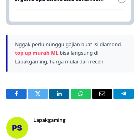
ingin mengubah tampilan karakternya.
Selena adalah hero yang dapat dimainkan di
Mobile Legends: Bang Bang, yang merupakan
game MOBA dengan banyak pilihan hero yang
menarik dan cantik.
Nggak perlu nunggu gajian buat isi diamond.
top up murah ML
bisa langsung di
Lapakgaming, harga mulai dari receh.
Facebook
Twitter
LinkedIn
WhatsApp
Email
Telegr
Lapakgaming