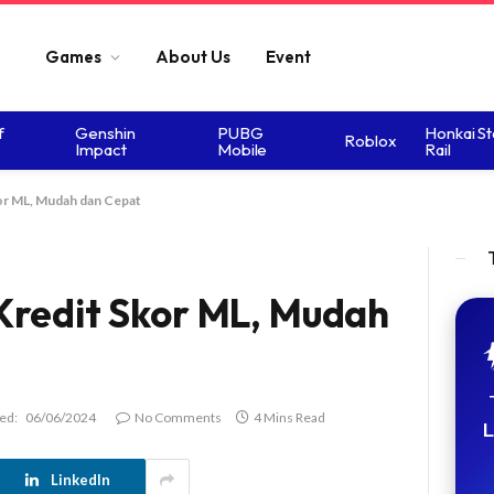
Games
About Us
Event
f
Genshin
PUBG
Honkai St
Roblox
Impact
Mobile
Rail
or ML, Mudah dan Cepat
Kredit Skor ML, Mudah
ed:
06/06/2024
No Comments
4 Mins Read
L
LinkedIn