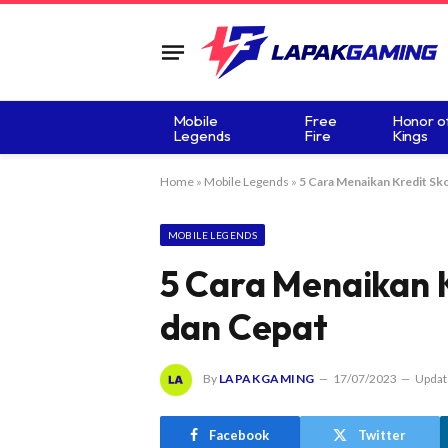
Mobile
Free
Honor o
Legends
Fire
Kings
Home
»
Mobile Legends
»
5 Cara Menaikan Kredit Sk
MOBILE LEGENDS
5 Cara Menaikan 
dan Cepat
By
LAPAKGAMING
17/07/2023
Updat
Facebook
Twitter