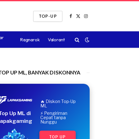
TOP-UP
Facebook
X
Instagram
(Twitter)
ar
Ragnarok
Valorant
TOP UP ML, BANYAK DISKONNYA
🔥 Diskon Top-Up
ML
Top Up ML di
⚡ Pengiriman
Cepat tanpa
apakgaming
Nunggu
TOP UP