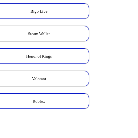
Bigo Live
Steam Wallet
Honor of Kings
Kalkulator Skin
Zodiac
Cek total Diamond yang
Valorant
kamu butuhkan untuk
koleksi Skin Zodiac favorit.
HITUNG HARGA →
Roblox