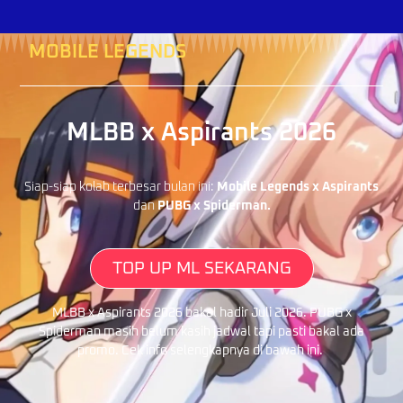
MOBILE LEGENDS
MLBB x Aspirants 2026
Siap-siap kolab terbesar bulan ini:
Mobile Legends x Aspirants
dan
PUBG x Spiderman.
TOP UP ML SEKARANG
MLBB x Aspirants 2026 bakal hadir Juli 2026. PUBG x
Spiderman masih belum kasih jadwal tapi pasti bakal ada
promo. Cek info selengkapnya di bawah ini.