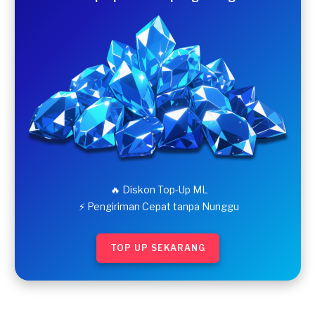
🔥 Diskon Top-Up ML
⚡ Pengiriman Cepat tanpa Nunggu
TOP UP SEKARANG