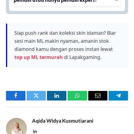
pemain atau hanya pemain expert?
lawan akan langsung kalah dalam
Artikel ini membahas build secara detail
pertempuran, menjadikannya pilihan terbaik di
sehingga cocok untuk berbagai tingkat pemain
tahun 2024.
yang ingin menguasai Kadita dengan efektif
dan meningkatkan kemampuan bermain
Siap push rank dan koleksi skin idaman? Biar
mereka.
sesi main ML makin nyaman, amanin stok
diamond kamu dengan proses instan lewat
top up ML termurah
di Lapakgaming.
Facebook
Twitter
LinkedIn
WhatsApp
Email
Telegr
Aqida Widya Kusmutiarani
LinkedIn