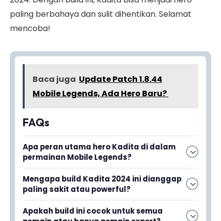
paling berbahaya dan sulit dihentikan. Selamat
mencoba!
Baca juga
Update Patch 1.8.44
Mobile Legends, Ada Hero Baru?
FAQs
Apa peran utama hero Kadita di dalam
permainan Mobile Legends?
Kadita adalah hero Mage yang terinspirasi dari
Mengapa build Kadita 2024 ini dianggap
legenda Nyi Roro Kidul dan memiliki
paling sakit atau powerful?
kemampuan untuk mengendalikan air sebagai
Build ini dirancang khusus untuk
kekuatan utamanya dalam pertempuran.
Apakah build ini cocok untuk semua
memaksimalkan damage Kadita sehingga