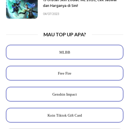
13 Urutan Skin Zodiac ML 2026, Cek Jadwal
dan Harganya di Sini!
04/07/2023
MAU TOP UP APA?
MLBB
Free Fire
Genshin Impact
Koin Tiktok Gift Card