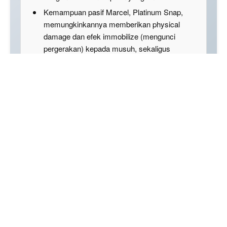
Kemampuan pasif Marcel, Platinum Snap,
memungkinkannya memberikan physical
damage dan efek immobilize (mengunci
pergerakan) kepada musuh, sekaligus
memberikan shield (perisai) kepada dirinya
sendiri dan rekan satu tim.
Kemampuannya mencakup kapasitas crowd
control, dengan ultimate-nya, Golden Hour,
yang membekukan musuh dalam area yang
luas, yang dapat memengaruhi pertempuran
tim secara signifikan.
Disclaimer: This summary was created using Artificial
Intelligence (AI)