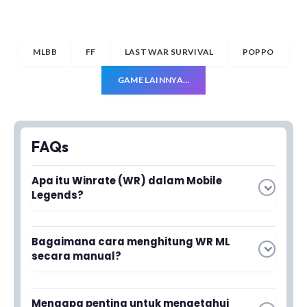
MLBB
FF
LAST WAR SURVIVAL
POPPO
GAME LAINNYA…
FAQs
Apa itu Winrate (WR) dalam Mobile
Legends?
Winrate adalah persentase kemenangan
Bagaimana cara menghitung WR ML
pemain yang dihitung dari total pertandingan
secara manual?
yang dimainkan. Metrik ini menunjukkan tingkat
kesuksesan pemain dan menjadi patokan untuk
Anda dapat menghitung WR dengan membagi
masuk dalam daftar pemain top global.
Mengapa penting untuk mengetahui