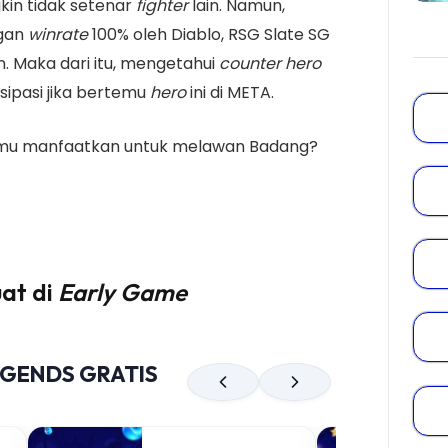
kin tidak setenar
fighter
lain. Namun,
ngan
winrate
100% oleh Diablo, RSG Slate SG
. Maka dari itu, mengetahui
counter hero
sipasi jika bertemu
hero
ini di META.
amu manfaatkan untuk melawan Badang?
uat di
Early Game
EGENDS GRATIS