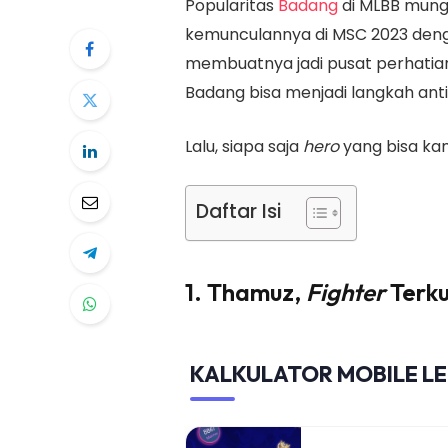
Popularitas
Badang
di MLBB mung
kemunculannya di MSC 2023 de
membuatnya jadi pusat perhatian
Badang bisa menjadi langkah anti
Lalu, siapa saja
hero
yang bisa k
Daftar Isi
1. Thamuz,
Fighter
Terk
KALKULATOR MOBILE L