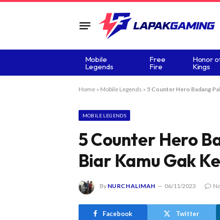
Mobile
Free
Honor o
Legends
Fire
Kings
Home
»
Mobile Legends
»
5 Counter Hero Badang Pali
MOBILE LEGENDS
5 Counter Hero Ba
Biar Kamu Gak Ke
By
NURCHALIMAH
06/11/2023
N
Facebook
Twitter