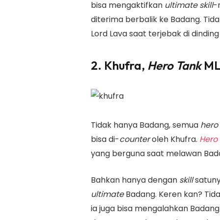
bisa mengaktifkan
ultimate skill
-
diterima berbalik ke Badang. Tida
Lord Lava saat terjebak di dindin
2. Khufra,
Hero Tank
ML
Tidak hanya Badang, semua
hero
bisa di-
counter
oleh Khufra.
Hero
yang berguna saat melawan Bad
Bahkan hanya dengan
skill
satuny
ultimate
Badang. Keren kan? Tida
ia juga bisa mengalahkan Bada