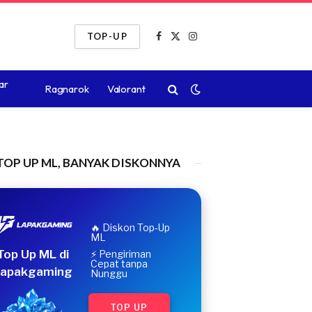
TOP-UP
Facebook
X
Instagram
(Twitter)
ar
Ragnarok
Valorant
TOP UP ML, BANYAK DISKONNYA
🔥 Diskon Top-Up
ML
Top Up ML di
⚡ Pengiriman
Cepat tanpa
apakgaming
Nunggu
TOP UP