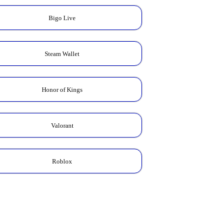
Kalkulator Skin
Zodiac
Bigo Live
Cek total Diamond yang
kamu butuhkan untuk
koleksi Skin Zodiac favorit.
Steam Wallet
HITUNG HARGA →
Honor of Kings
Valorant
Roblox