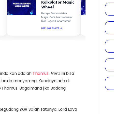
Kalkulator Magic
Wheel
Berapa Diamond dan
Magic Core buat redeem
Skin Legend incaranmu?
HITUNG BIAYA →
 andalkan adalah
Thamuz
.
Hero
ini bisa
um ia menyerang. Kuncinya ada di
e
Thamuz. Bagaimana jika Badang
 segudang
skill
. Salah satunya, Lord Lava