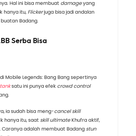
nya. Hal ini bisa membuat
damage
yang
k hanya itu,
Flicker
juga bisa jadi andalan
g buatan Badang.
BB Serba Bisa
di Mobile Legends: Bang Bang sepertinya
 tank
satu ini punya efek
crowd control
ang.
a, ia sudah bisa meng-
cancel skill
k hanya itu, saat
skill ultimate
Khufra aktif,
ng. Caranya adalah membuat Badang
stun