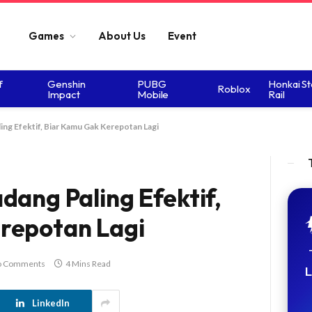
Games
About Us
Event
f
Genshin
PUBG
Honkai St
Roblox
Impact
Mobile
Rail
ng Efektif, Biar Kamu Gak Kerepotan Lagi
dang Paling Efektif,
repotan Lagi
o Comments
4 Mins Read
L
LinkedIn