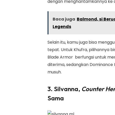
dengan menghantamkannya ke d
Baca juga
Balmond, si Beru
Legends
Selain itu, kamu juga bisa meng
tepat. Untuk Khufra, pilihannya 
Blade Armor berfungsi untuk m
diterima, sedangkan Dominance 
musuh.
3. Silvanna,
Counter He
Sama