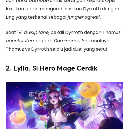
dan
burst damage
untuk serangan kejutan. Opsi
lain, kamu bisa mengombinasikan Dyrroth dengan
Ling yang terkenal sebagai
jungler
agresif.
Saat 1v1 di
exp lane
, bekali Dyrroth dengan Thamuz
counter item
seperti
Dominance Ice
misalnya.
Thamuz vs Dyrroth selalu jadi duel yang seru!
2. Lylia, Si Hero Mage Cerdik