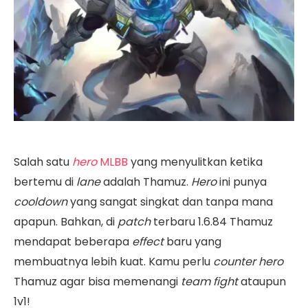
Salah satu
hero
MLBB
yang menyulitkan ketika
bertemu di
lane
adalah Thamuz.
Hero
ini punya
cooldown
yang sangat singkat dan tanpa mana
apapun. Bahkan, di
patch
terbaru 1.6.84 Thamuz
mendapat beberapa
effect
baru yang
membuatnya lebih kuat. Kamu perlu
counter hero
Thamuz agar bisa memenangi
team fight
ataupun
1v1!