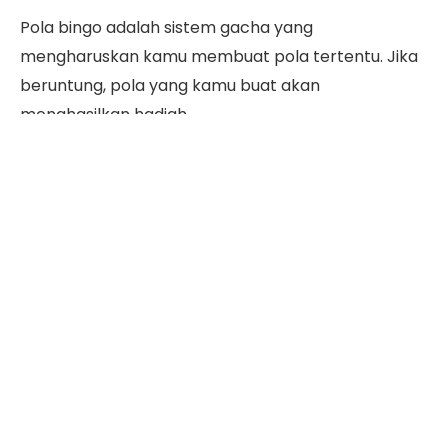
Pola bingo adalah sistem gacha yang
mengharuskan kamu membuat pola tertentu. Jika
beruntung, pola yang kamu buat akan
menghasilkan hadiah.
Pola event Ducati ini bisa kamu dapatkan setelah
melakukan 10x gacha terlebih dahulu. Setelah itu,
kamu akan mendapatkan token gratis untuk
membuat bingo.
Membuat pola Ducati ML bisa menjadi salah satu
cara untuk mendapatkan skin Ducati hero
Benedetta dan Irithel, hadiah utama dalam event
MLBB x Ducati.