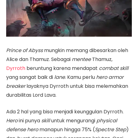
Prince of Abyss
mungkin memang dibesarkan oleh
Alice dan Thamuz. Sebagai
mentee
Thamuz,
Dyrroth
beruntung karena mendapat
combat
skill
yang sangat baik di
lane
. Kamu perlu
hero armor
breaker
layaknya Dyrroth untuk bisa melemahkan
durabilitas Lord Lava.
Ada 2 hal yang bisa menjadi keunggulan Dyrroth.
Hero
ini punya
skill
untuk mengurangi
physical
defense
hero
manapun hingga 75% (
Spectre Step
)