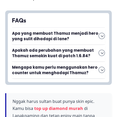
FAQs
Apa yang membuat Thamuz menjadi hero
yang sulit dihadapi di lane?
Thamuz memiliki cooldown yang sangat
Apakah ada perubahan yang membuat
singkat dan tidak memerlukan mana dalam
Thamuz semakin kuat di patch 1.6.84?
skill-skillnya, membuatnya dapat terus-
Ya, Thamuz menerima beberapa effect baru di
menerus mengeluarkan damage tanpa
Mengapa kamu perlu menggunakan hero
patch 1.6.84 yang meningkatkan kekuatannya
khawatir kehabisan resource.
counter untuk menghadapi Thamuz?
secara signifikan dalam pertempuran.
Dengan menggunakan hero counter, kamu bisa
mengurangi keunggulan Thamuz dan
meningkatkan peluang menang di team fight
maupun pertarungan 1v1 melawannya.
Nggak harus sultan buat punya skin epic.
Kamu bisa
top up diamond murah
di
Lapakgaming dan tetap enjoy main tanpa