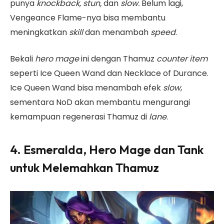
punya
knockback, stun,
dan
slow.
Belum lagi,
Vengeance Flame-nya bisa membantu
meningkatkan
skill
dan menambah
speed
.
Bekali
hero mage
ini dengan Thamuz
counter item
seperti Ice Queen Wand dan Necklace of Durance.
Ice Queen Wand bisa menambah efek
slow
,
sementara NoD akan membantu mengurangi
kemampuan regenerasi Thamuz di
lane
.
4. Esmeralda, Hero Mage dan Tank
untuk Melemahkan Thamuz