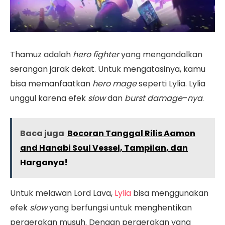
Thamuz adalah
hero fighter
yang mengandalkan
serangan jarak dekat. Untuk mengatasinya, kamu
bisa memanfaatkan
hero mage
seperti Lylia. Lylia
unggul karena efek
slow
dan
burst damage
–
nya
.
Baca juga
Bocoran Tanggal Rilis Aamon
and Hanabi Soul Vessel, Tampilan, dan
Harganya!
Untuk melawan Lord Lava,
Lylia
bisa menggunakan
efek
slow
yang berfungsi untuk menghentikan
pergerakan musuh. Dengan pergerakan yang