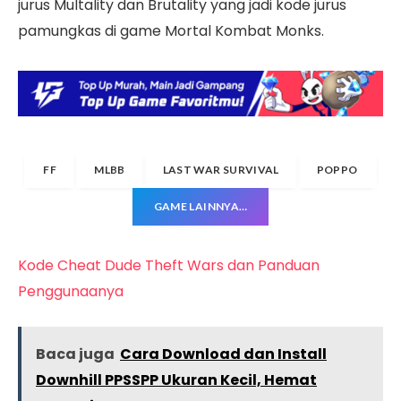
jurus Multality dan Brutality yang jadi kode jurus
pamungkas di game Mortal Kombat Monks.
FF
MLBB
LAST WAR SURVIVAL
POPPO
GAME LAINNYA…
Kode Cheat Dude Theft Wars dan Panduan
Penggunaanya
Baca juga
Cara Download dan Install
Downhill PPSSPP Ukuran Kecil, Hemat