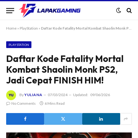
Home
»
PlayStation
»
Daftar Kode Fatality Mortal Kombat Shaolin Monk PS2, Jadi Cepat FINISH HIM!
PLAYSTATION
Daftar Kode Fatality Mortal
Kombat Shaolin Monk PS2,
Jadi Cepat FINISH HIM!
By
YULIANA
07/03/2024
Updated:
09/06/2026
No Comments
6 Mins Read