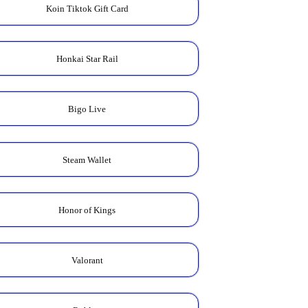
Koin Tiktok Gift Card
Honkai Star Rail
Bigo Live
Steam Wallet
Honor of Kings
Valorant