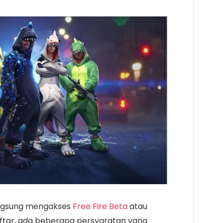
angsung mengakses
Free Fire Beta
atau
tar, ada beberapa persyaratan yang