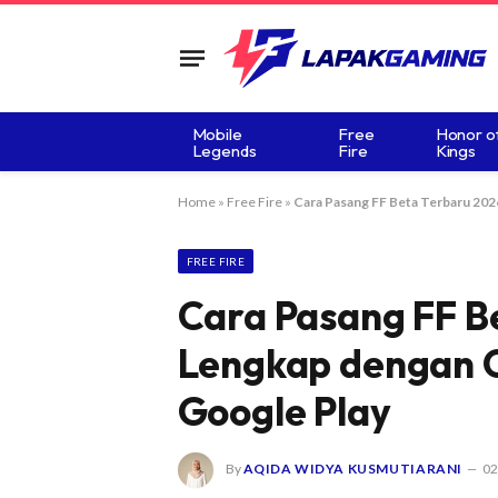
Mobile
Free
Honor o
Legends
Fire
Kings
Home
»
Free Fire
»
Cara Pasang FF Beta Terbaru 202
FREE FIRE
Cara Pasang FF B
Lengkap dengan 
Google Play
By
AQIDA WIDYA KUSMUTIARANI
02