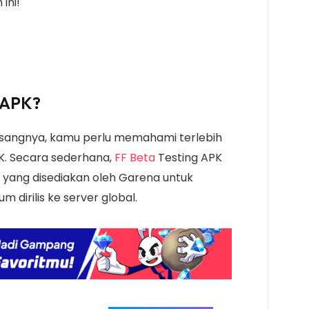
ini!
g APK?
ngnya, kamu perlu memahami terlebih
PK. Secara sederhana,
FF Beta
Testing APK
e yang disediakan oleh Garena untuk
m dirilis ke server global.