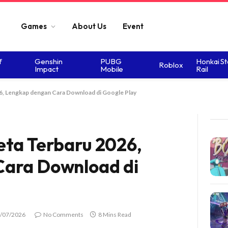
Games
About Us
Event
f
Genshin
PUBG
Honkai St
Roblox
Impact
Mobile
Rail
6, Lengkap dengan Cara Download di Google Play
eta Terbaru 2026,
Cara Download di
/07/2026
No Comments
8 Mins Read