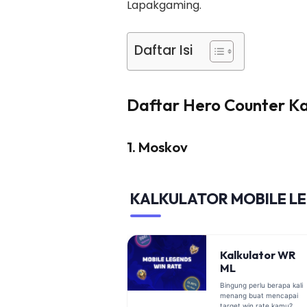
Lapakgaming.
Daftar Isi
Daftar Hero Counter Ka
1. Moskov
KALKULATOR MOBILE L
Kalkulator WR
ML
Bingung perlu berapa kali
menang buat mencapai
target win rate kamu?