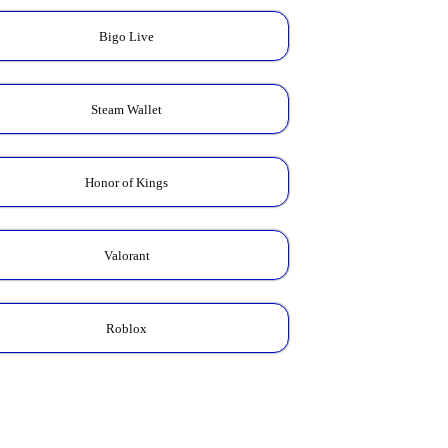
Bigo Live
Steam Wallet
Honor of Kings
Valorant
Roblox
Kalkulator Skin
Zodiac
Cek total Diamond yang
kamu butuhkan untuk
koleksi Skin Zodiac favorit.