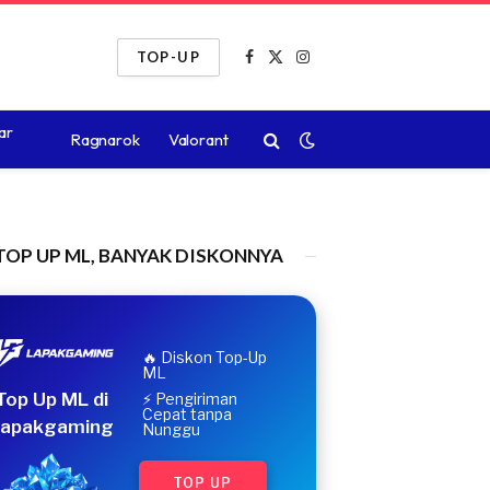
TOP-UP
Facebook
X
Instagram
(Twitter)
ar
Ragnarok
Valorant
TOP UP ML, BANYAK DISKONNYA
🔥 Diskon Top-Up
ML
Top Up ML di
⚡ Pengiriman
Cepat tanpa
apakgaming
Nunggu
TOP UP