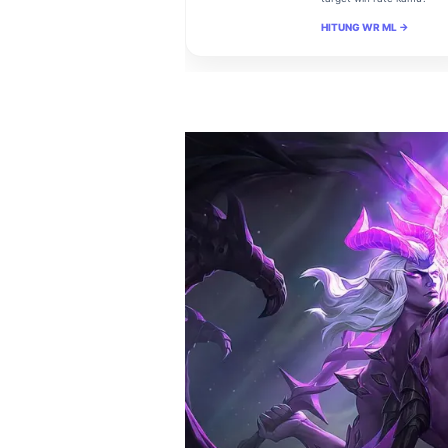
HITUNG WR ML →