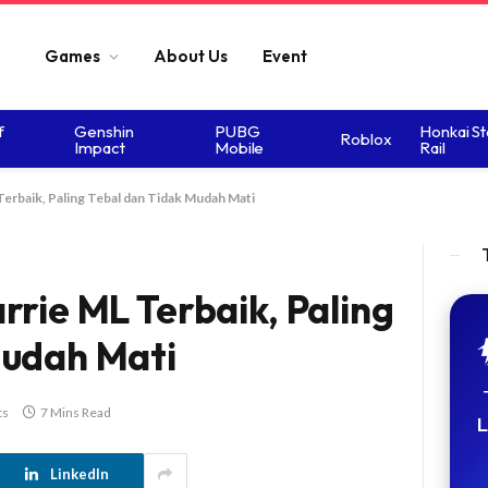
Games
About Us
Event
f
Genshin
PUBG
Honkai St
Roblox
Impact
Mobile
Rail
erbaik, Paling Tebal dan Tidak Mudah Mati
rrie ML Terbaik, Paling
Mudah Mati
ts
7 Mins Read
L
LinkedIn