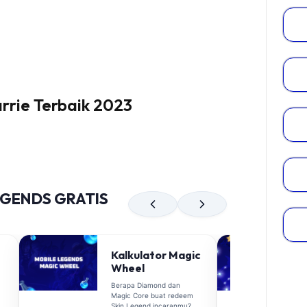
rrie
Terbaik 2023
EGENDS GRATIS
Kalkulator Magic
Wheel
Berapa Diamond dan
Magic Core buat redeem
Skin Legend incaranmu?