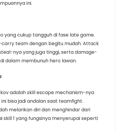
mpuannya ini.
o yang cukup tangguh di fase late game.
ng-carry team dengan begitu mudah. Attack
esteal-nya yang juga tinggi, serta damage-
ia di dalam membunuh hero lawan.
s
oskov adalah skill escape mechanism-nya
ini bisa jadi andalan saat teamfight.
h melarikan diri dan menghindar dari
skill 1 yang fungsinya menyerupai seperti